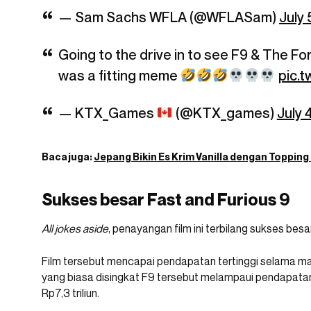
— Sam Sachs WFLA (@WFLASam)
July 
Going to the drive in to see F9 & The F
was a fitting meme
pic.
— KTX_Games
(@KTX_games)
July 
Baca juga:
Jepang Bikin Es Krim Vanilla dengan Toppin
Sukses besar Fast and Furious 9
All jokes aside
, penayangan film ini terbilang sukses besar
Film tersebut mencapai pendapatan tertinggi selama ma
yang biasa disingkat F9 tersebut melampaui pendapata
Rp7,3 triliun.