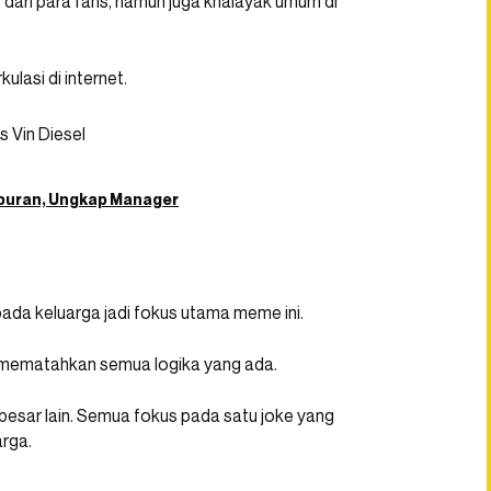
f dari para fans, namun juga khalayak umum di
lasi di internet.
Hiburan, Ungkap Manager
pada keluarga jadi fokus utama meme ini.
 mematahkan semua logika yang ada.
 besar lain. Semua fokus pada satu joke yang
arga.