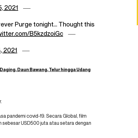
5, 2021
orever Purge tonight… Thought this
twitter.com/B5kzdzoiGc
4, 2021
g Daging, Daun Bawang, Telur hingga Udang
.
sa pandemi covid-19. Secara Global, film
n sebesar USD500 juta atau setara dengan