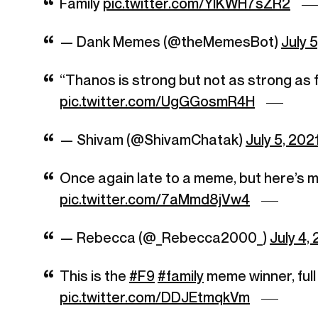
Family
pic.twitter.com/YlKWH7sZR2
— Dank Memes (@theMemesBot)
July 
“Thanos is strong but not as strong as fa
pic.twitter.com/UgGGosmR4H
— Shivam (@ShivamChatak)
July 5, 202
Once again late to a meme, but here’s 
pic.twitter.com/7aMmd8jVw4
— Rebecca (@_Rebecca2000_)
July 4,
This is the
#F9
#family
meme winner, full
pic.twitter.com/DDJEtmqkVm