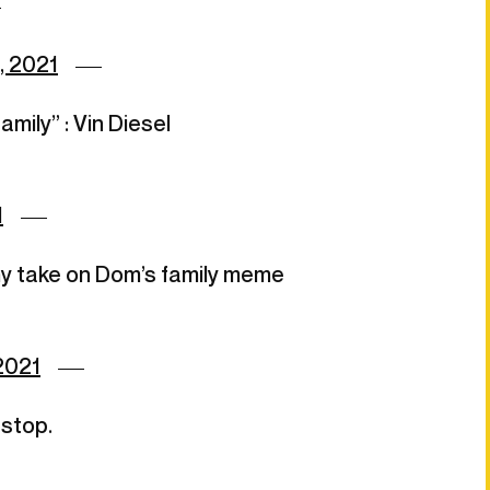
5, 2021
mily” : Vin Diesel
1
my take on Dom’s family meme
 2021
 stop.