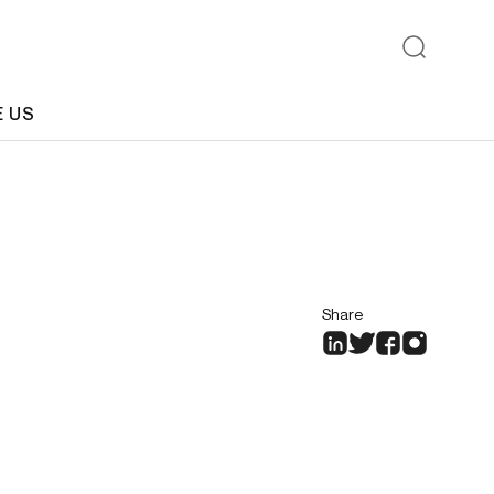
E US
Share