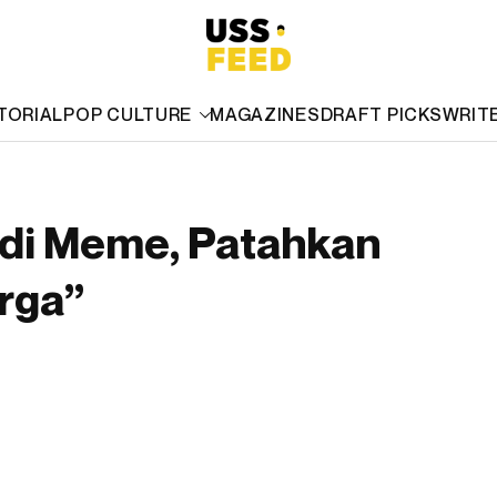
TORIAL
POP CULTURE
MAGAZINES
DRAFT PICKS
WRIT
adi Meme, Patahkan
rga”