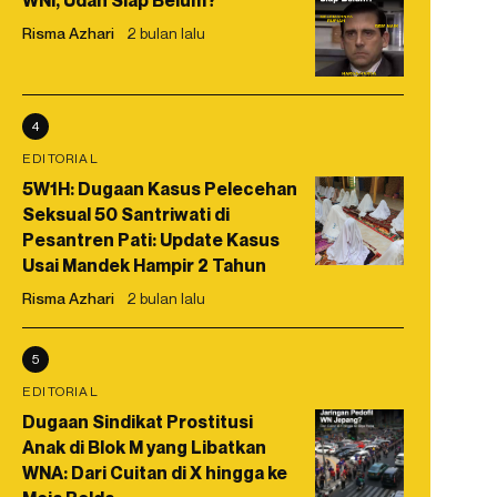
WNI, Udah Siap Belum?
Risma Azhari
2 bulan lalu
4
EDITORIAL
5W1H: Dugaan Kasus Pelecehan
Seksual 50 Santriwati di
Pesantren Pati: Update Kasus
Usai Mandek Hampir 2 Tahun
Risma Azhari
2 bulan lalu
5
EDITORIAL
Dugaan Sindikat Prostitusi
Anak di Blok M yang Libatkan
WNA: Dari Cuitan di X hingga ke