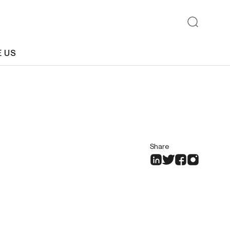
E US
Share