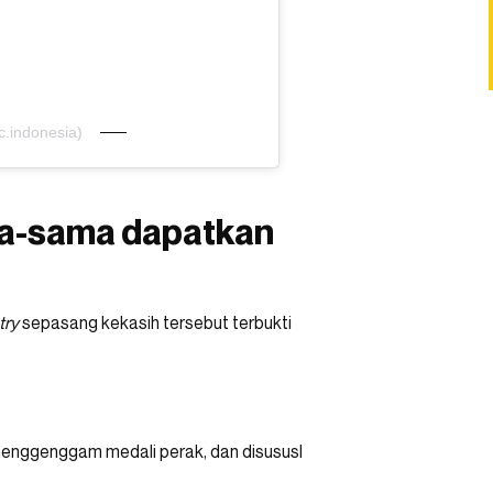
.indonesia)
a-sama dapatkan
try
sepasang kekasih tersebut terbukti
enggenggam medali perak, dan disususl