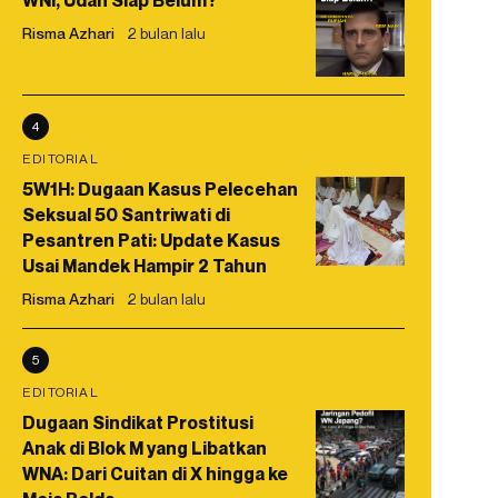
WNI, Udah Siap Belum?
Risma Azhari
2 bulan lalu
4
EDITORIAL
5W1H: Dugaan Kasus Pelecehan
Seksual 50 Santriwati di
Pesantren Pati: Update Kasus
Usai Mandek Hampir 2 Tahun
Risma Azhari
2 bulan lalu
5
EDITORIAL
Dugaan Sindikat Prostitusi
Anak di Blok M yang Libatkan
WNA: Dari Cuitan di X hingga ke