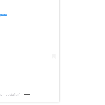
agram
hur_gustafian)