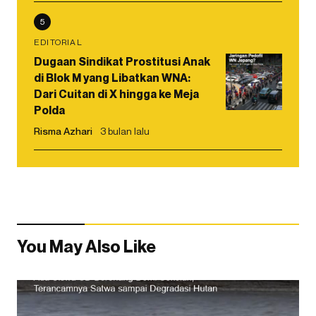
5
EDITORIAL
Dugaan Sindikat Prostitusi Anak
di Blok M yang Libatkan WNA:
Dari Cuitan di X hingga ke Meja
Polda
Risma Azhari
3 bulan lalu
You May Also Like