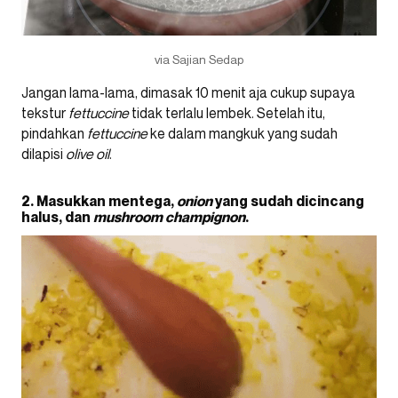
via Sajian Sedap
Jangan lama-lama, dimasak 10 menit aja cukup supaya
tekstur
fettuccine
tidak terlalu lembek. Setelah itu,
pindahkan
fettuccine
ke dalam mangkuk yang sudah
dilapisi
olive oil
.
2. Masukkan mentega,
onion
yang sudah dicincang
halus, dan
mushroom champignon
.