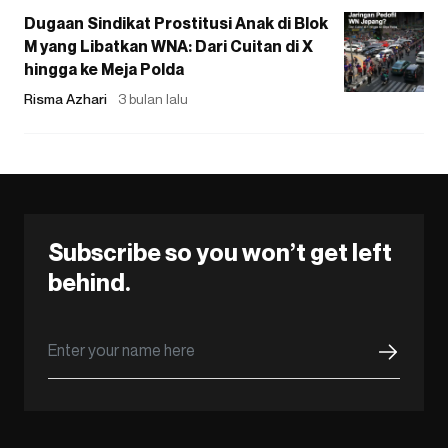
Dugaan Sindikat Prostitusi Anak di Blok
M yang Libatkan WNA: Dari Cuitan di X
hingga ke Meja Polda
Risma Azhari
3 bulan lalu
Subscribe so you won’t get left
behind.