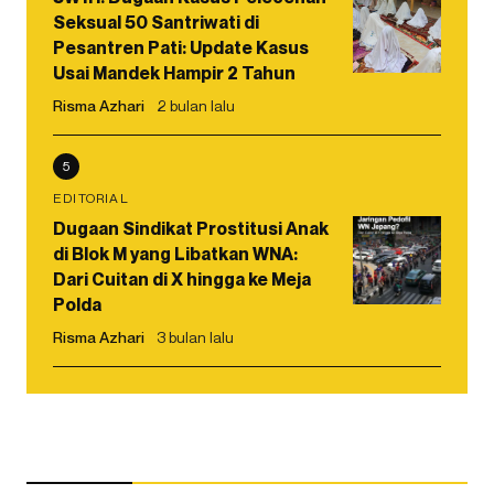
Seksual 50 Santriwati di
Pesantren Pati: Update Kasus
Usai Mandek Hampir 2 Tahun
Risma Azhari
2 bulan lalu
5
EDITORIAL
Dugaan Sindikat Prostitusi Anak
di Blok M yang Libatkan WNA:
Dari Cuitan di X hingga ke Meja
Polda
Risma Azhari
3 bulan lalu