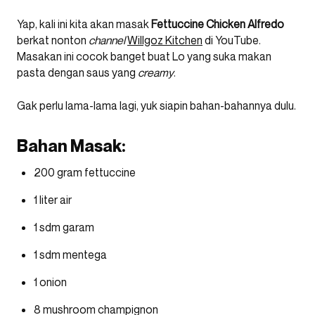
Yap, kali ini kita akan masak
Fettuccine Chicken Alfredo
berkat nonton
channel
Willgoz Kitchen
di YouTube.
Masakan ini cocok banget buat Lo yang suka makan
pasta dengan saus yang
creamy
.
Gak perlu lama-lama lagi, yuk siapin bahan-bahannya dulu.
Bahan Masak:
200 gram fettuccine
1 liter air
1 sdm garam
1 sdm mentega
1 onion
8 mushroom champignon