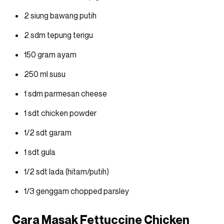
2 siung bawang putih
2 sdm tepung terigu
150 gram ayam
250 ml susu
1 sdm parmesan cheese
1 sdt chicken powder
1/2 sdt garam
1 sdt gula
1/2 sdt lada (hitam/putih)
1/3 genggam chopped parsley
Cara Masak Fettuccine Chicken