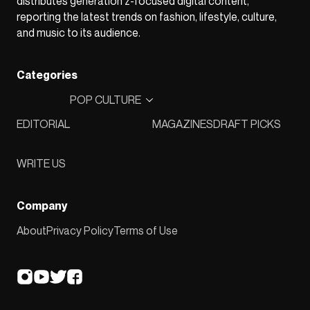
distributes generation z-focused digital content,
reporting the latest trends on fashion, lifestyle, culture,
and music to its audience.
Categories
POP CULTURE
EDITORIAL
MAGAZINES
DRAFT PICKS
WRITE US
Company
About
Privacy Policy
Terms of Use