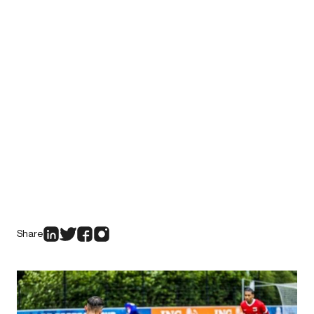
Share