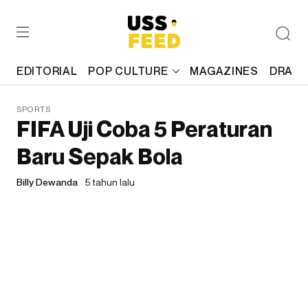
EDITORIAL
POP CULTURE
MAGAZINES
DRAFT
SPORTS
FIFA Uji Coba 5 Peraturan
Baru Sepak Bola
Billy Dewanda
5 tahun lalu