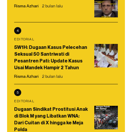
Risma Azhari
2 bulan lalu
4
EDITORIAL
5W1H: Dugaan Kasus Pelecehan
Seksual 50 Santriwati di
Pesantren Pati: Update Kasus
Usai Mandek Hampir 2 Tahun
Risma Azhari
2 bulan lalu
5
EDITORIAL
Dugaan Sindikat Prostitusi Anak
di Blok M yang Libatkan WNA:
Dari Cuitan di X hingga ke Meja
Polda