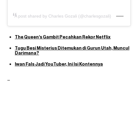
A post shared by Charles Gozali (@charlesgozali)
The Queen’s Gambit Pecahkan Rekor Netflix
Tugu Besi Misterius Ditemukan di Gurun Utah, Muncul
Darimana?
Iwan Fals Jadi YouTuber, Ini Isi Kontennya
–