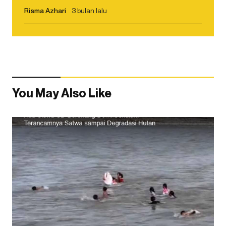
Risma Azhari
3 bulan lalu
You May Also Like