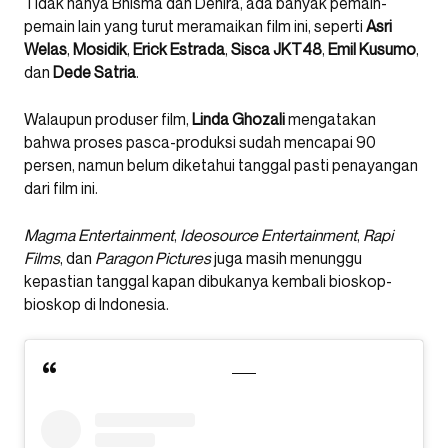
Tidak hanya Bhisma dan Denira, ada banyak pemain-
pemain lain yang turut meramaikan film ini, seperti
Asri
Welas
,
Mosidik
,
Erick Estrada
,
Sisca JKT48
,
Emil Kusumo
,
dan
Dede Satria
.
Walaupun produser film,
Linda Ghozali
mengatakan
bahwa proses pasca-produksi sudah mencapai 90
persen, namun belum diketahui tanggal pasti penayangan
dari film ini.
Magma Entertainment
,
Ideosource Entertainment
,
Rapi
Films
, dan
Paragon Pictures
juga masih menunggu
kepastian tanggal kapan dibukanya kembali bioskop-
bioskop di Indonesia.