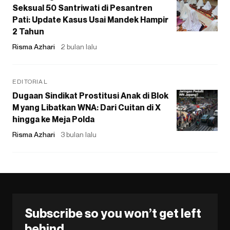
Seksual 50 Santriwati di Pesantren
Pati: Update Kasus Usai Mandek Hampir
2 Tahun
Risma Azhari
2 bulan lalu
EDITORIAL
Dugaan Sindikat Prostitusi Anak di Blok
M yang Libatkan WNA: Dari Cuitan di X
hingga ke Meja Polda
Risma Azhari
3 bulan lalu
Subscribe so you won’t get left
behind.