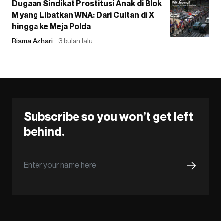
Dugaan Sindikat Prostitusi Anak di Blok
M yang Libatkan WNA: Dari Cuitan di X
hingga ke Meja Polda
Risma Azhari
3 bulan lalu
Subscribe so you won’t get left
behind.