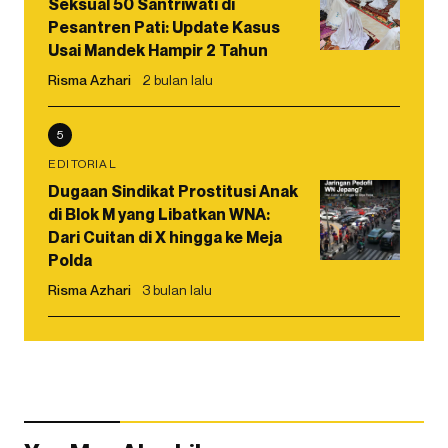
Seksual 50 Santriwati di
Pesantren Pati: Update Kasus
Usai Mandek Hampir 2 Tahun
Risma Azhari
2 bulan lalu
5
EDITORIAL
Dugaan Sindikat Prostitusi Anak
di Blok M yang Libatkan WNA:
Dari Cuitan di X hingga ke Meja
Polda
Risma Azhari
3 bulan lalu