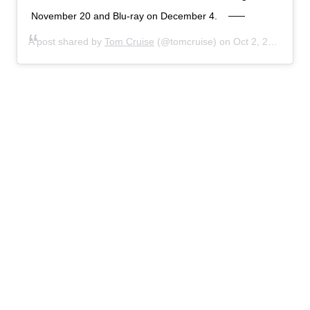
November 20 and Blu-ray on December 4.
A post shared by
Tom Cruise
(@tomcruise) on
Oct 2, 2018 at 12:31pm PDT