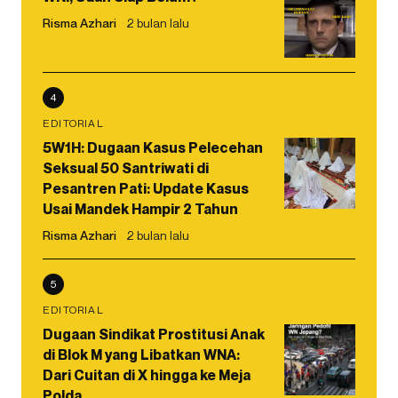
Risma Azhari
2 bulan lalu
4
EDITORIAL
5W1H: Dugaan Kasus Pelecehan
Seksual 50 Santriwati di
Pesantren Pati: Update Kasus
Usai Mandek Hampir 2 Tahun
Risma Azhari
2 bulan lalu
5
EDITORIAL
Dugaan Sindikat Prostitusi Anak
di Blok M yang Libatkan WNA:
Dari Cuitan di X hingga ke Meja
Polda