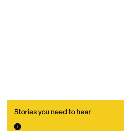
Stories you need to hear
1