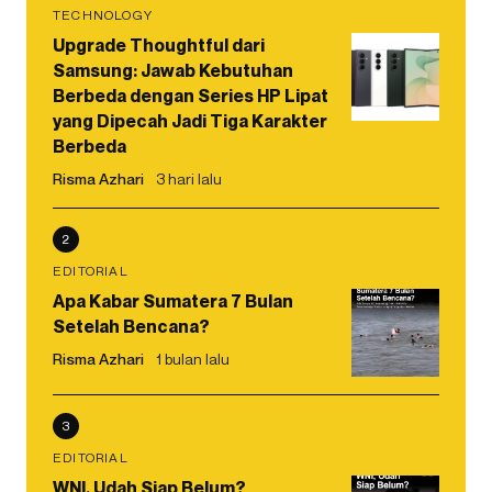
TECHNOLOGY
Upgrade Thoughtful dari
Samsung: Jawab Kebutuhan
Berbeda dengan Series HP Lipat
yang Dipecah Jadi Tiga Karakter
Berbeda
Risma Azhari
3 hari lalu
2
EDITORIAL
Apa Kabar Sumatera 7 Bulan
Setelah Bencana?
Risma Azhari
1 bulan lalu
3
EDITORIAL
WNI, Udah Siap Belum?