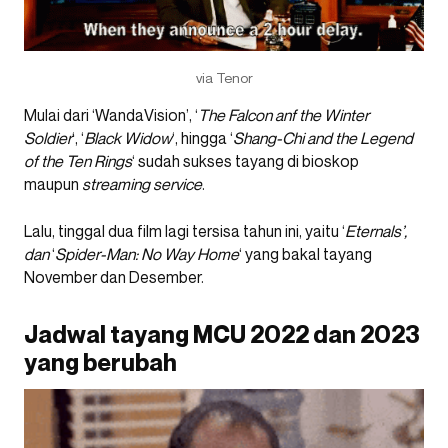
via Tenor
Mulai dari ‘WandaVision’, ‘
The Falcon anf the Winter
Soldier
‘, ‘
Black Widow
‘, hingga ‘
Shang-Chi and the Legend
of the Ten Rings
‘ sudah sukses tayang di bioskop
maupun
streaming service
.
Lalu, tinggal dua film lagi tersisa tahun ini, yaitu ‘
Eternals’,
dan
‘
Spider-Man: No Way Home
‘ yang bakal tayang
November dan Desember.
Jadwal tayang MCU 2022 dan 2023
yang berubah