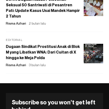
Seksual 50 Santriwati di Pesantren
Pati: Update Kasus Usai Mandek Hampir
2 Tahun
Risma Azhari
2 bulan lalu
EDITORIAL
Dugaan Sindikat Prostitusi Anak di Blok
M yang Libatkan WNA: Dari Cuitan di X
hingga ke Meja Polda
Risma Azhari
3 bulan lalu
Subscribe so you won’t get left