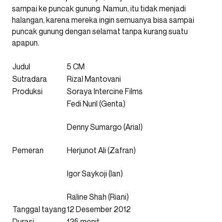
sampai ke puncak gunung. Namun, itu tidak menjadi
halangan, karena mereka ingin semuanya bisa sampai
puncak gunung dengan selamat tanpa kurang suatu
apapun.
Judul
5 CM
Sutradara
Rizal Mantovani
Produksi
Soraya Intercine Films
Fedi Nuril (Genta)
Denny Sumargo (Arial)
Pemeran
Herjunot Ali (Zafran)
Igor Saykoji (Ian)
Raline Shah (Riani)
Tanggal tayang
12 Desember 2012
Durasi
125 menit