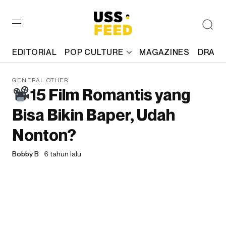
EDITORIAL
POP CULTURE
MAGAZINES
DRAFT
GENERAL OTHER
15 Film Romantis yang
Bisa Bikin Baper, Udah
Nonton?
Bobby B
6 tahun lalu