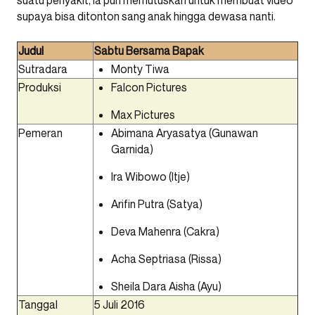
suatu penyakit, ia pun memutuskan untuk membuat video
supaya bisa ditonton sang anak hingga dewasa nanti.
Judul
Sabtu Bersama Bapak
Sutradara
Monty Tiwa
Produksi
Falcon Pictures
Max Pictures
Pemeran
Abimana Aryasatya
(Gunawan
Garnida)
Ira Wibowo (Itje)
Arifin Putra (Satya)
Deva Mahenra (Cakra)
Acha Septriasa (Rissa)
Sheila Dara Aisha (Ayu)
Tanggal
5 Juli 2016