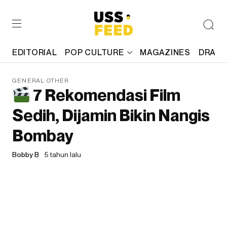
EDITORIAL
POP CULTURE
MAGAZINES
DRAFT
GENERAL OTHER
7 Rekomendasi Film
Sedih, Dijamin Bikin Nangis
Bombay
Bobby B
5 tahun lalu