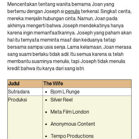
Menceritakan tentang wanita bernama Joan yang
bertemu dengan Joseph si
penulis
terkenal. Singkat cerita,
mereka menjalin hubungan cinta. Namun, Joan pada
akhirnya mengerti bahwa Joseph mendekatinya hanya
karena ingin memanfaatkannya. Joseph yang paham akan
hal itu ternyata meminta maaf dan keduanya tetap
bersama sampai usia senja. Lama kelamaan, Joan merasa
sang suami berlaku tidak adil. Itu semua karena ia telah
membantu suaminya menulis, tapi Joseph tidak menulis
kredit bahwa itu karya dari sang istri.
Judul
The Wife
Sutradara
Bjorn L Runge
Produksi
Silver Reel
Meta Film London
Anonymous Content
Tempo Productions