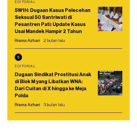
EDITORIAL
5W1H: Dugaan Kasus Pelecehan
Seksual 50 Santriwati di
Pesantren Pati: Update Kasus
Usai Mandek Hampir 2 Tahun
Risma Azhari
2 bulan lalu
5
EDITORIAL
Dugaan Sindikat Prostitusi Anak
di Blok M yang Libatkan WNA:
Dari Cuitan di X hingga ke Meja
Polda
Risma Azhari
3 bulan lalu