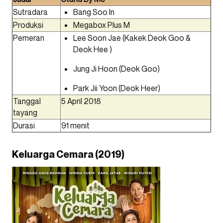
Sutradara
Bang Soo In
Produksi
Megabox Plus M
Pemeran
Lee Soon Jae
(Kakek Deok Goo &
Deok Hee )
Jung Ji Hoon (Deok Goo)
Park Jii Yoon (Deok Heer)
Tanggal
5 April 2018
tayang
Durasi
91 menit
Keluarga Cemara (2019)