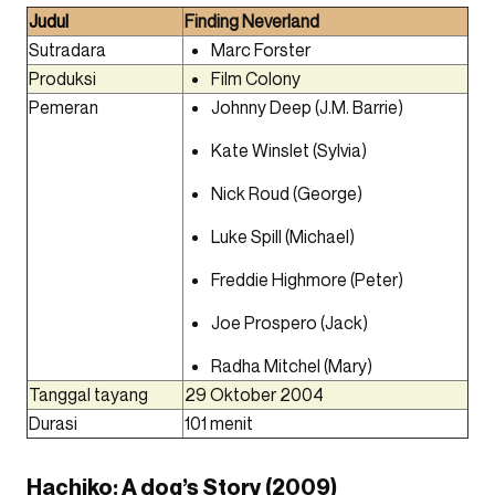
Judul
Finding Neverland
Sutradara
Marc Forster
Produksi
Film Colony
Pemeran
Johnny Deep (J.M. Barrie)
Kate Winslet (Sylvia)
Nick Roud (George)
Luke Spill (Michael)
Freddie Highmore (Peter)
Joe Prospero (Jack)
Radha Mitchel (Mary)
Tanggal tayang
29 Oktober 2004
Durasi
101 menit
Hachiko: A dog’s Story (2009)