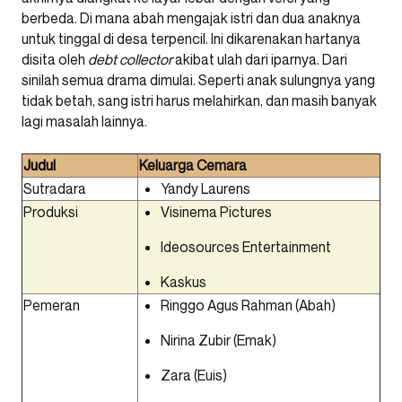
berbeda. Di mana abah mengajak istri dan dua anaknya
untuk tinggal di desa terpencil. Ini dikarenakan hartanya
disita oleh
debt collector
akibat ulah dari iparnya. Dari
sinilah semua drama dimulai. Seperti anak sulungnya yang
tidak betah, sang istri harus melahirkan, dan masih banyak
lagi masalah lainnya.
Judul
Keluarga Cemara
Sutradara
Yandy Laurens
Produksi
Visinema Pictures
Ideosources Entertainment
Kaskus
Pemeran
Ringgo Agus Rahman
(Abah)
Nirina Zubir (Emak)
Zara (Euis)