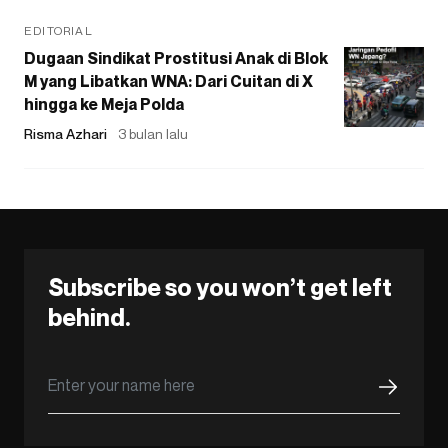
EDITORIAL
Dugaan Sindikat Prostitusi Anak di Blok
M yang Libatkan WNA: Dari Cuitan di X
hingga ke Meja Polda
Risma Azhari
3 bulan lalu
Subscribe so you won’t get left
behind.