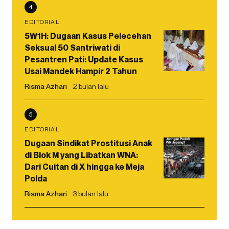
4
EDITORIAL
5W1H: Dugaan Kasus Pelecehan
Seksual 50 Santriwati di
Pesantren Pati: Update Kasus
Usai Mandek Hampir 2 Tahun
Risma Azhari
2 bulan lalu
5
EDITORIAL
Dugaan Sindikat Prostitusi Anak
di Blok M yang Libatkan WNA:
Dari Cuitan di X hingga ke Meja
Polda
Risma Azhari
3 bulan lalu