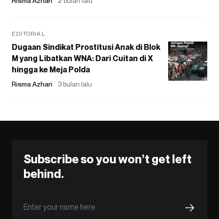
Risma Azhari
2 bulan lalu
EDITORIAL
Dugaan Sindikat Prostitusi Anak di Blok
M yang Libatkan WNA: Dari Cuitan di X
hingga ke Meja Polda
Risma Azhari
3 bulan lalu
Subscribe so you won’t get left
behind.