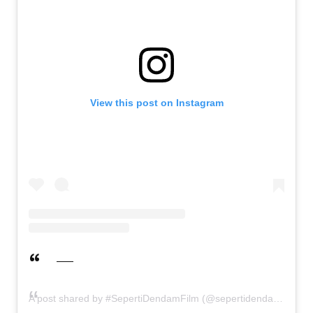
View this post on Instagram
A post shared by #SepertiDendamFilm (@sepertidendamfilm)