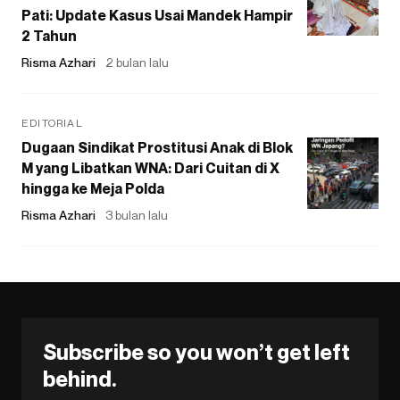
Pati: Update Kasus Usai Mandek Hampir
2 Tahun
Risma Azhari
2 bulan lalu
EDITORIAL
Dugaan Sindikat Prostitusi Anak di Blok
M yang Libatkan WNA: Dari Cuitan di X
hingga ke Meja Polda
Risma Azhari
3 bulan lalu
Subscribe so you won’t get left
behind.