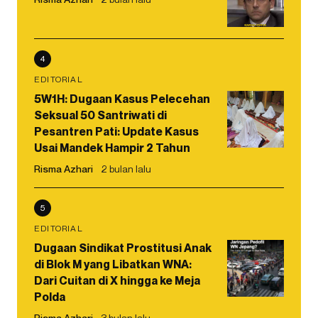
4
EDITORIAL
5W1H: Dugaan Kasus Pelecehan
Seksual 50 Santriwati di
Pesantren Pati: Update Kasus
Usai Mandek Hampir 2 Tahun
Risma Azhari
2 bulan lalu
5
EDITORIAL
Dugaan Sindikat Prostitusi Anak
di Blok M yang Libatkan WNA:
Dari Cuitan di X hingga ke Meja
Polda
Risma Azhari
3 bulan lalu