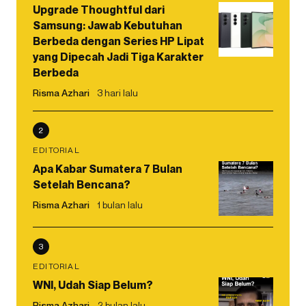
Upgrade Thoughtful dari
Samsung: Jawab Kebutuhan
Berbeda dengan Series HP Lipat
yang Dipecah Jadi Tiga Karakter
Berbeda
Risma Azhari
3 hari lalu
2
EDITORIAL
Apa Kabar Sumatera 7 Bulan
Setelah Bencana?
Risma Azhari
1 bulan lalu
3
EDITORIAL
WNI, Udah Siap Belum?
Risma Azhari
2 bulan lalu