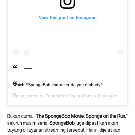
View this post on Instagram
which #SpongeBob character do you embody?
A post shared by
SpongeBob SquarePants
(@spongebob) on
J
Bukan cuma “
The SpongeBob Movie: Sponge on the Run
,”
seluruh musim serial
SpongeBob
juga dipastikan akan
tayang di layanan streaming tersebut. Hal ini dijelaskan