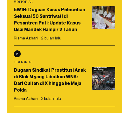
EDITORIAL
5W1H: Dugaan Kasus Pelecehan
Seksual 50 Santriwati di
Pesantren Pati: Update Kasus
Usai Mandek Hampir 2 Tahun
Risma Azhari
2 bulan lalu
5
EDITORIAL
Dugaan Sindikat Prostitusi Anak
di Blok M yang Libatkan WNA:
Dari Cuitan di X hingga ke Meja
Polda
Risma Azhari
3 bulan lalu