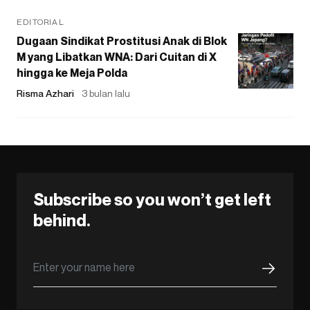
EDITORIAL
Dugaan Sindikat Prostitusi Anak di Blok
M yang Libatkan WNA: Dari Cuitan di X
hingga ke Meja Polda
Risma Azhari
3 bulan lalu
Subscribe so you won’t get left
behind.