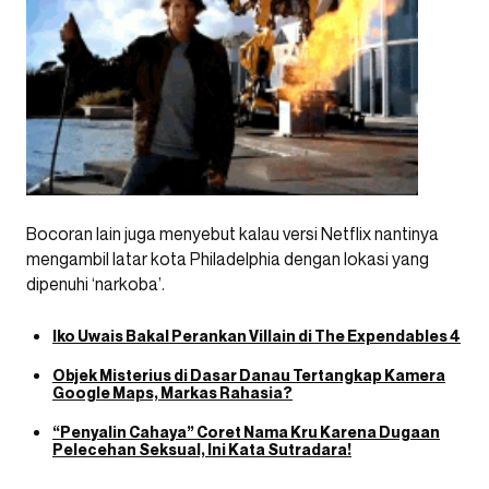
Bocoran lain juga menyebut kalau versi Netflix nantinya
mengambil latar kota Philadelphia dengan lokasi yang
dipenuhi ‘narkoba’.
Iko Uwais Bakal Perankan Villain di The Expendables 4
Objek Misterius di Dasar Danau Tertangkap Kamera
Google Maps, Markas Rahasia?
“Penyalin Cahaya” Coret Nama Kru Karena Dugaan
Pelecehan Seksual, Ini Kata Sutradara!