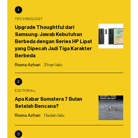
1
TECHNOLOGY
Upgrade Thoughtful dari
Samsung: Jawab Kebutuhan
Berbeda dengan Series HP Lipat
yang Dipecah Jadi Tiga Karakter
Berbeda
Risma Azhari
3 hari lalu
2
EDITORIAL
Apa Kabar Sumatera 7 Bulan
Setelah Bencana?
Risma Azhari
1 bulan lalu
3