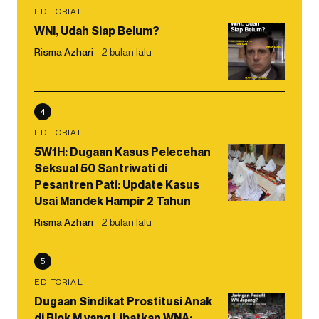
EDITORIAL
WNI, Udah Siap Belum?
Risma Azhari
2 bulan lalu
4
EDITORIAL
5W1H: Dugaan Kasus Pelecehan
Seksual 50 Santriwati di
Pesantren Pati: Update Kasus
Usai Mandek Hampir 2 Tahun
Risma Azhari
2 bulan lalu
5
EDITORIAL
Dugaan Sindikat Prostitusi Anak
di Blok M yang Libatkan WNA: