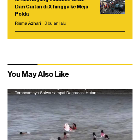
Dari Cuitan di X hingga ke Meja
Polda
Risma Azhari
3 bulan lalu
You May Also Like