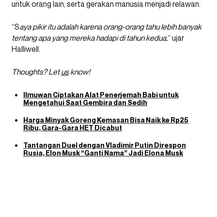
untuk orang lain, serta gerakan manusia menjadi relawan.
“S
aya pikir itu adalah karena orang-orang tahu lebih banyak
tentang apa yang mereka hadapi di tahun kedua,
” ujar
Halliwell.
Thoughts? Let
us
know!
Ilmuwan Ciptakan Alat Penerjemah Babi untuk
Mengetahui Saat Gembira dan Sedih
Harga Minyak Goreng Kemasan Bisa Naik ke Rp25
Ribu, Gara-Gara HET Dicabut
Tantangan Duel dengan Vladimir Putin Direspon
Rusia, Elon Musk “Ganti Nama” Jadi Elona Musk