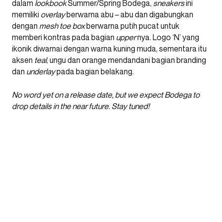
dalam
lookbook
Summer/Spring Bodega,
sneakers
ini
memiliki
overlay
berwarna abu – abu dan digabungkan
dengan
mesh toe box
berwarna putih pucat untuk
memberi kontras pada bagian
upper
nya. Logo ‘N’ yang
ikonik diwarnai dengan warna kuning muda, sementara itu
aksen
teal
, ungu dan orange mendandani bagian branding
dan
underlay
pada bagian belakang.
No word yet on a release date, but we expect Bodega to
drop details in the near future. Stay tuned!