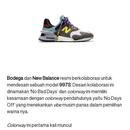
Bodega
dan
New Balance
resmi berkolaborasi untuk
mendesain sebuah model
997S
. Desain kolaborasi ini
dinamakan ‘No Bad Days’ dan
colorway
ini memiliki
kesamaan dengan
colorway
pendahulunya yaitu ‘No Days
Off’ yang menekankan
vibe
musim panas dalam pemilihan
warna nya.
Colorway
ini pertama kali muncul