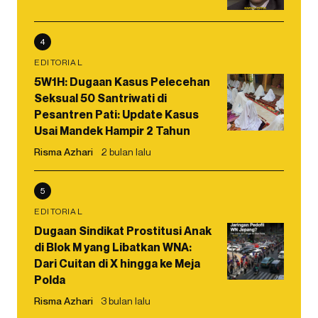
4
EDITORIAL
5W1H: Dugaan Kasus Pelecehan
Seksual 50 Santriwati di
Pesantren Pati: Update Kasus
Usai Mandek Hampir 2 Tahun
Risma Azhari
2 bulan lalu
5
EDITORIAL
Dugaan Sindikat Prostitusi Anak
di Blok M yang Libatkan WNA:
Dari Cuitan di X hingga ke Meja
Polda
Risma Azhari
3 bulan lalu