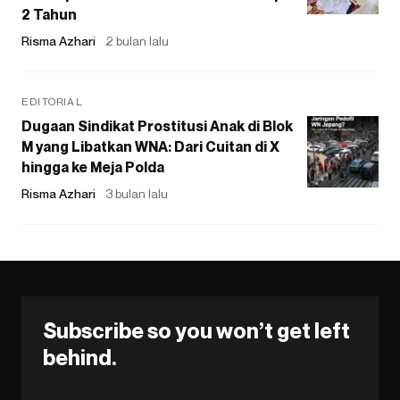
2 Tahun
Risma Azhari
2 bulan lalu
EDITORIAL
Dugaan Sindikat Prostitusi Anak di Blok
M yang Libatkan WNA: Dari Cuitan di X
hingga ke Meja Polda
Risma Azhari
3 bulan lalu
Subscribe so you won’t get left
behind.