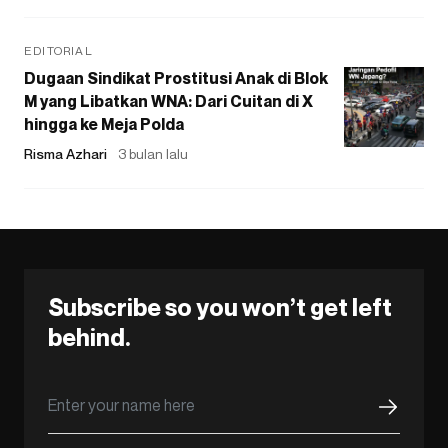
EDITORIAL
Dugaan Sindikat Prostitusi Anak di Blok
M yang Libatkan WNA: Dari Cuitan di X
hingga ke Meja Polda
Risma Azhari
3 bulan lalu
Subscribe so you won’t get left
behind.