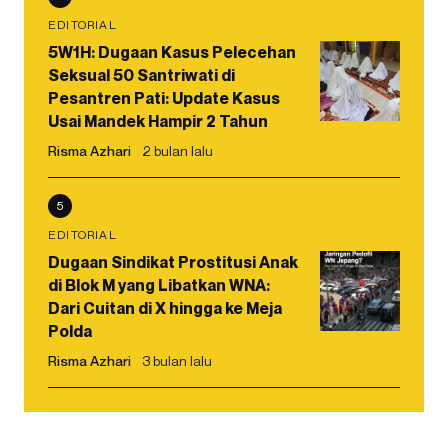
EDITORIAL
5W1H: Dugaan Kasus Pelecehan
Seksual 50 Santriwati di
Pesantren Pati: Update Kasus
Usai Mandek Hampir 2 Tahun
Risma Azhari
2 bulan lalu
5
EDITORIAL
Dugaan Sindikat Prostitusi Anak
di Blok M yang Libatkan WNA:
Dari Cuitan di X hingga ke Meja
Polda
Risma Azhari
3 bulan lalu