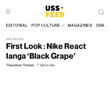
EDITORIAL
POP CULTURE
MAGAZINES
DRAFT
SNEAKERS
First Look : Nike React
Ianga ‘Black Grape’
Theodore Tristan
7 tahun lalu