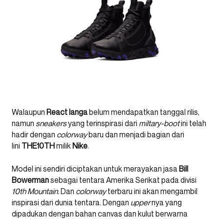
Walaupun
React Ianga
belum mendapatkan tanggal rilis,
namun
sneakers
yang terinspirasi dari
miltary-boot
ini telah
hadir dengan
colorway
baru dan menjadi bagian dari
lini
THE10TH
milik
Nike
.
Model ini sendiri diciptakan untuk merayakan jasa
Bill
Bowerman
sebagai tentara Amerika Serikat pada divisi
10th Mountain.
Dan
colorway
terbaru ini akan mengambil
inspirasi dari dunia tentara. Dengan
upper
nya yang
dipadukan dengan bahan canvas dan kulut berwarna