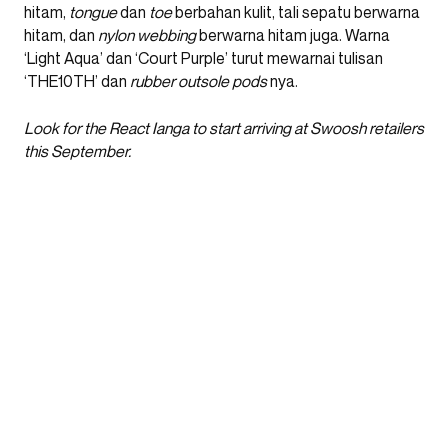
hitam,
tongue
dan
toe
berbahan kulit, tali sepatu berwarna
hitam, dan
nylon webbing
berwarna hitam juga. Warna
‘Light Aqua’ dan ‘Court Purple’ turut mewarnai tulisan
‘THE10TH’ dan
rubber outsole pods
nya.
Look for the React Ianga to start arriving at Swoosh retailers
this September.