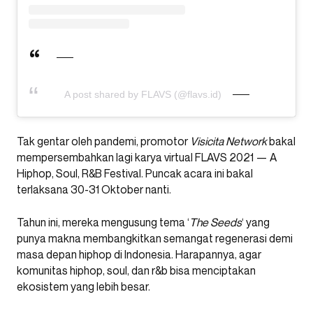
A post shared by FLAVS (@flavs.id)
Tak gentar oleh pandemi, promotor
Visicita Network
bakal
mempersembahkan lagi karya virtual FLAVS 2021 — A
Hiphop, Soul, R&B Festival. Puncak acara ini bakal
terlaksana 30-31 Oktober nanti.
Tahun ini, mereka mengusung tema ‘
The Seeds
‘ yang
punya makna membangkitkan semangat regenerasi demi
masa depan hiphop di Indonesia. Harapannya, agar
komunitas hiphop, soul, dan r&b bisa menciptakan
ekosistem yang lebih besar.