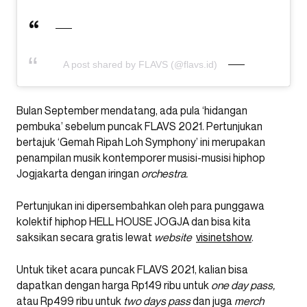
A post shared by FLAVS (@flavs.id)
Bulan September mendatang, ada pula ‘hidangan
pembuka’ sebelum puncak FLAVS 2021. Pertunjukan
bertajuk ‘Gemah Ripah Loh Symphony’ ini merupakan
penampilan musik kontemporer musisi-musisi hiphop
Jogjakarta dengan iringan
orchestra.
Pertunjukan ini dipersembahkan oleh para punggawa
kolektif hiphop HELL HOUSE JOGJA dan bisa kita
saksikan secara gratis lewat
website
visinetshow
.
Untuk tiket acara puncak FLAVS 2021, kalian bisa
dapatkan dengan harga Rp149 ribu untuk
one day pass,
atau Rp499 ribu untuk
two days
pass
dan juga
merch