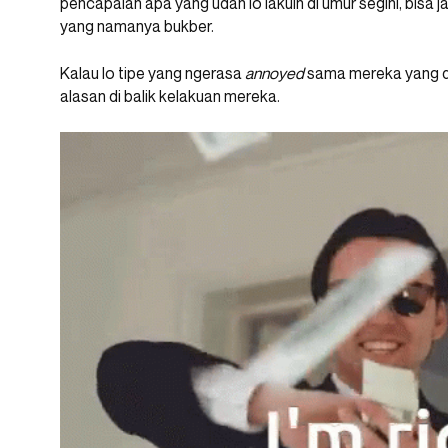
pencapaian apa yang udah lo lakuin di umur segini, bisa
yang namanya bukber.
Kalau lo tipe yang ngerasa
annoyed
sama mereka yang 
alasan di balik kelakuan mereka.