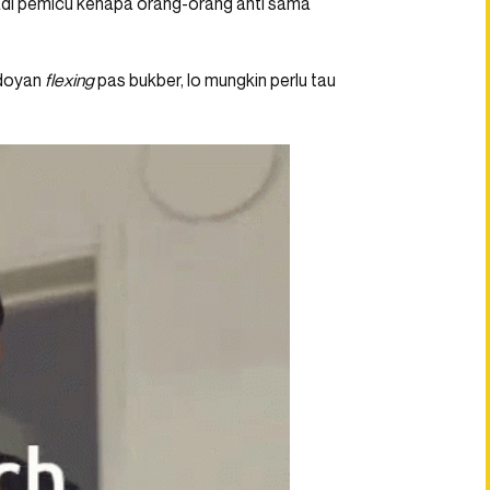
 jadi pemicu kenapa orang-orang anti sama
doyan
flexing
pas bukber, lo mungkin perlu tau