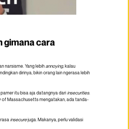
n gimana cara
an narsisme. Yang lebih
annoying
, kalau
gkan dirinya, bikin orang lain ngerasa lebih
u pamer itu bisa aja datangnya dari
insecurities
.
ity of Massachusetts mengatakan, ada tanda-
erasa
insecure
juga. Makanya, perlu validasi