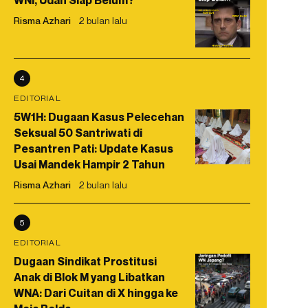
WNI, Udah Siap Belum?
Risma Azhari
2 bulan lalu
4
EDITORIAL
5W1H: Dugaan Kasus Pelecehan
Seksual 50 Santriwati di
Pesantren Pati: Update Kasus
Usai Mandek Hampir 2 Tahun
Risma Azhari
2 bulan lalu
5
EDITORIAL
Dugaan Sindikat Prostitusi
Anak di Blok M yang Libatkan
WNA: Dari Cuitan di X hingga ke