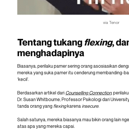
via Tenor
Tentang tukang
flexing
, da
menghadapinya
Biasanya, perilaku pamer sering orang asosiasikan deng
mereka yang suka pamer itu cenderung membanding-bandin
‘kecil’.
Berdasarkan artikel dari
Counselling Connection
, perilak
Dr. Susan Whitbourne, Professor Psikologi dari Univers
tanda orang yang
flexing
karena
insecure
.
Salah satunya, mereka biasanya mau bikin orang lain ng
atas apa yang mereka capai.