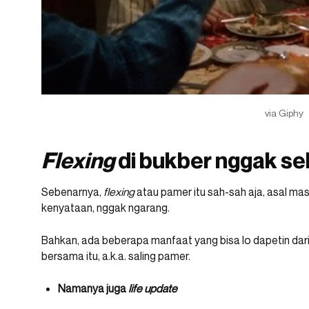
via Giphy
Flexing
di bukber nggak se
Sebenarnya,
flexing
atau pamer itu sah-sah aja, asal ma
kenyataan, nggak ngarang.
Bahkan, ada beberapa manfaat yang bisa lo dapetin dari
bersama itu, a.k.a. saling pamer.
Namanya juga
life update