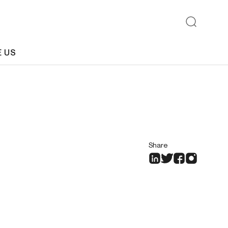
E US
Share