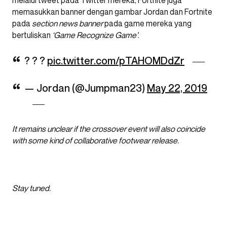
melalui tweet pada Twitter mereka, Fortnite juga
memasukkan banner dengan gambar Jordan dan Fortnite
pada
section news banner
pada game mereka yang
bertuliskan
‘Game Recognize Game’
.
? ? ?
pic.twitter.com/pTAHOMDdZr
— Jordan (@Jumpman23)
May 22, 2019
It remains unclear if the crossover event will also coincide
with some kind of collaborative footwear release.
Stay tuned.