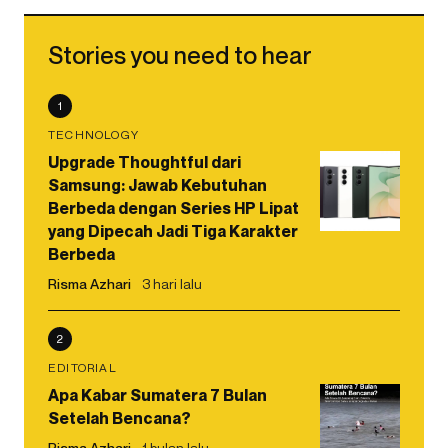
Stories you need to hear
1
TECHNOLOGY
Upgrade Thoughtful dari
Samsung: Jawab Kebutuhan
Berbeda dengan Series HP Lipat
yang Dipecah Jadi Tiga Karakter
Berbeda
Risma Azhari
3 hari lalu
2
EDITORIAL
Apa Kabar Sumatera 7 Bulan
Setelah Bencana?
Risma Azhari
1 bulan lalu