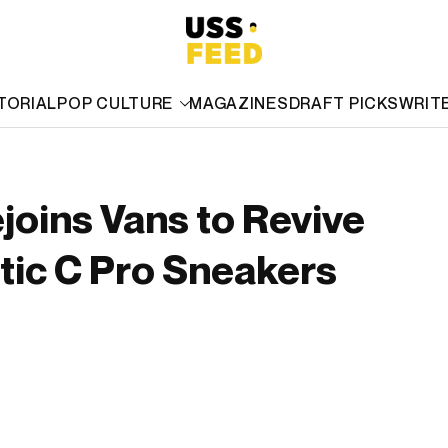
TORIAL
POP CULTURE
MAGAZINES
DRAFT PICKS
WRIT
oins Vans to Revive
tic C Pro Sneakers