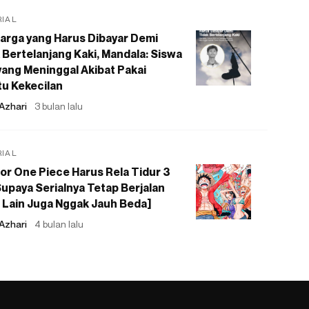
RIAL
arga yang Harus Dibayar Demi
 Bertelanjang Kaki, Mandala: Siswa
ang Meninggal Akibat Pakai
u Kekecilan
Azhari
3 bulan lalu
RIAL
or One Piece Harus Rela Tidur 3
upaya Serialnya Tetap Berjalan
 Lain Juga Nggak Jauh Beda]
Azhari
4 bulan lalu