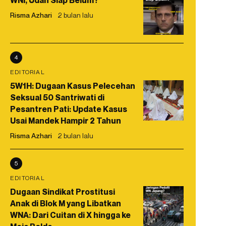
WNI, Udah Siap Belum?
Risma Azhari
2 bulan lalu
4
EDITORIAL
5W1H: Dugaan Kasus Pelecehan
Seksual 50 Santriwati di
Pesantren Pati: Update Kasus
Usai Mandek Hampir 2 Tahun
Risma Azhari
2 bulan lalu
5
EDITORIAL
Dugaan Sindikat Prostitusi
Anak di Blok M yang Libatkan
WNA: Dari Cuitan di X hingga ke