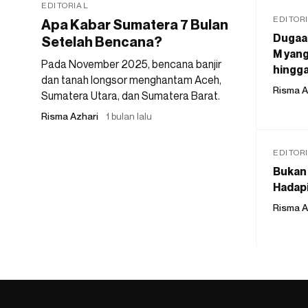
EDITORIAL
EDITOR
Apa Kabar Sumatera 7 Bulan
Dugaan
Setelah Bencana?
M yang
Pada November 2025, bencana banjir
hingga
dan tanah longsor menghantam Aceh,
Risma A
Sumatera Utara, dan Sumatera Barat.
Risma Azhari
1 bulan lalu
EDITOR
Bukan 
Hadapi
Risma A