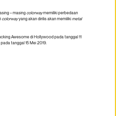
masing – masing
colorway
memiliki perbedaan
ri
colorway
yang akan dirilis akan memiliki
metal
il Fucking Awesome di Hollywood pada tanggal 11
a pada tanggal 15 Mei 2019.