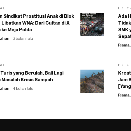
IAL
EDITO
 Sindikat Prostitusi Anak di Blok
Ada H
 Libatkan WNA: Dari Cuitan di X
Tidak
 ke Meja Polda
SMK y
Sepat
zhari
3 bulan lalu
Risma 
IAL
EDITO
Turis yang Berulah, Bali Lagi
Kreat
 Masalah Krisis Sampah
Jam S
[Yang
zhari
4 bulan lalu
Risma 