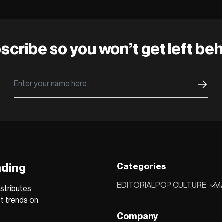
scribe so you won’t get left beh
nding
Categories
EDITORIAL
POP CULTURE
M
stributes
st trends on
Company