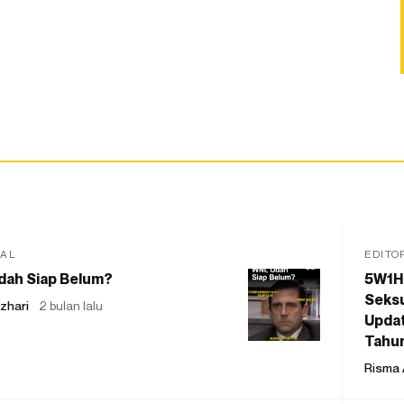
IAL
EDITO
dah Siap Belum?
5W1H
Seksu
zhari
2 bulan lalu
Updat
Tahu
Risma 