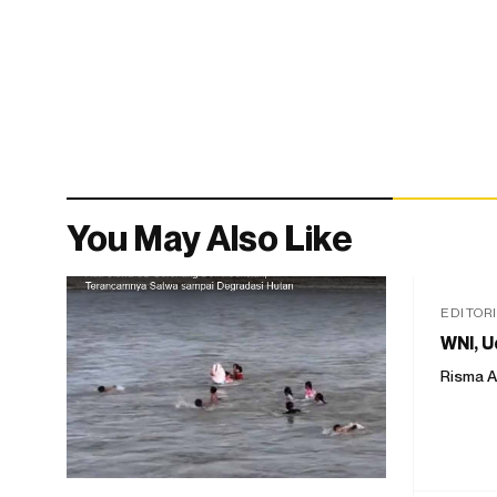
You May Also Like
EDITOR
WNI, U
Risma A