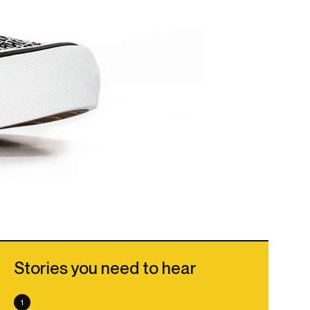
Stories you need to hear
1