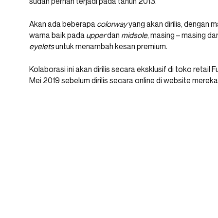
sudah pernah terjadi pada tahun 2013.
Akan ada beberapa
colorway
yang akan dirilis, dengan 
warna baik pada
upper
dan
midsole
, masing – masing da
eyelets
untuk menambah kesan premium.
Kolaborasi ini akan dirilis secara eksklusif di toko reta
Mei 2019 sebelum dirilis secara online di website merek