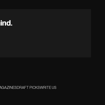
ind.
AGAZINES
DRAFT PICKS
WRITE US