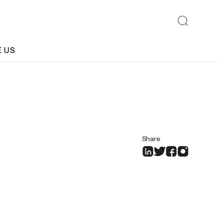
E US
Share