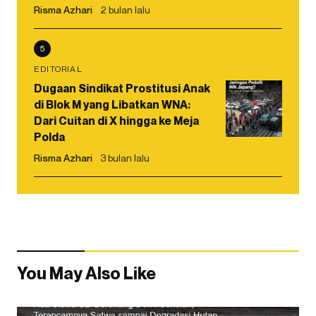
Risma Azhari
2 bulan lalu
5
EDITORIAL
Dugaan Sindikat Prostitusi Anak
di Blok M yang Libatkan WNA:
Dari Cuitan di X hingga ke Meja
Polda
Risma Azhari
3 bulan lalu
You May Also Like