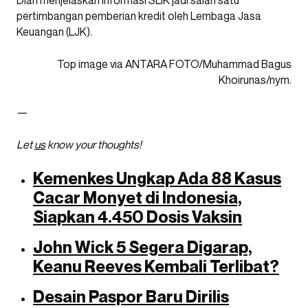
Dian menjelaskan informasi SLIK jadi salah satu
pertimbangan pemberian kredit oleh Lembaga Jasa
Keuangan (LJK).
Top image via ANTARA FOTO/Muhammad Bagus
Khoirunas/nym.
—
Let
us
know your thoughts!
Kemenkes Ungkap Ada 88 Kasus
Cacar Monyet di Indonesia,
Siapkan 4.450 Dosis Vaksin
John Wick 5 Segera Digarap,
Keanu Reeves Kembali Terlibat?
Desain Paspor Baru Dirilis