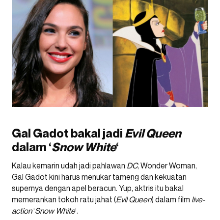
Gal Gadot bakal jadi
Evil Queen
dalam ‘
Snow White
‘
Kalau kemarin udah jadi pahlawan
DC
, Wonder Woman,
Gal Gadot kini harus menukar tameng dan kekuatan
supernya dengan apel beracun. Yup, aktris itu bakal
memerankan tokoh ratu jahat (
Evil Queen
) dalam film
live-
action
‘
Snow White
‘.