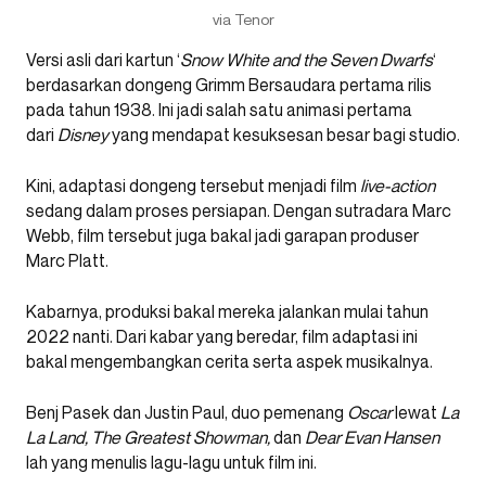
via Tenor
Versi asli dari kartun ‘
Snow White and the Seven Dwarfs
‘
berdasarkan dongeng Grimm Bersaudara pertama rilis
pada tahun 1938. Ini jadi salah satu animasi pertama
dari
Disney
yang mendapat kesuksesan besar bagi studio.
Kini, adaptasi dongeng tersebut menjadi film
live-action
sedang dalam proses persiapan. Dengan sutradara Marc
Webb, film tersebut juga bakal jadi garapan produser
Marc Platt.
Kabarnya, produksi bakal mereka jalankan mulai tahun
2022 nanti. Dari kabar yang beredar, film adaptasi ini
bakal mengembangkan cerita serta aspek musikalnya.
Benj Pasek dan Justin Paul, duo pemenang
Oscar
lewat
La
La Land,
The Greatest Showman,
dan
Dear Evan Hansen
lah yang menulis lagu-lagu untuk film ini.