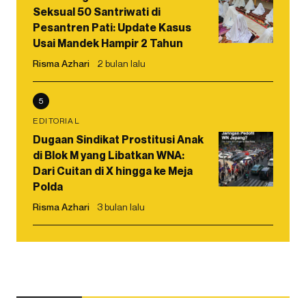
Seksual 50 Santriwati di
Pesantren Pati: Update Kasus
Usai Mandek Hampir 2 Tahun
Risma Azhari
2 bulan lalu
5
EDITORIAL
Dugaan Sindikat Prostitusi Anak
di Blok M yang Libatkan WNA:
Dari Cuitan di X hingga ke Meja
Polda
Risma Azhari
3 bulan lalu