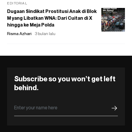
EDITORIAL
Dugaan Sindikat Prostitusi Anak di Blok
M yang Libatkan WNA: Dari Cuitan di X
hingga ke Meja Polda
Risma Azhari
3 bulan lalu
Subscribe so you won’t get left
behind.