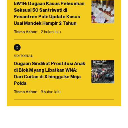
5W1H: Dugaan Kasus Pelecehan
Seksual 50 Santriwati di
Pesantren Pati: Update Kasus
Usai Mandek Hampir 2 Tahun
Risma Azhari
2 bulan lalu
5
EDITORIAL
Dugaan Sindikat Prostitusi Anak
di Blok M yang Libatkan WNA:
Dari Cuitan di X hingga ke Meja
Polda
Risma Azhari
3 bulan lalu