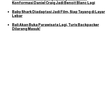
Konformasi Daniel Craig Jadi Benoit Blanc Lagi
Baby Shark Diadaptasi Jadi Film, Siap Tayang di Layar
Lebar
Bali Akan Buka Parawisata Lagi, Turis Backpacker
Dilarang Masuk!