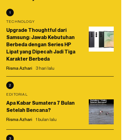
1
TECHNOLOGY
Upgrade Thoughtful dari
Samsung: Jawab Kebutuhan
Berbeda dengan Series HP
Lipat yang Dipecah Jadi Tiga
Karakter Berbeda
Risma Azhari
3 hari lalu
2
EDITORIAL
Apa Kabar Sumatera 7 Bulan
Setelah Bencana?
Risma Azhari
1 bulan lalu
3