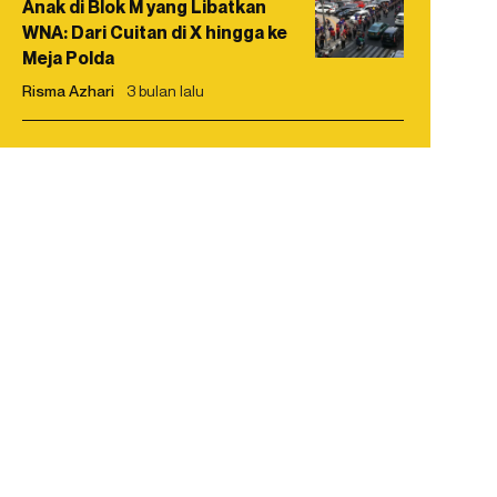
Anak di Blok M yang Libatkan
WNA: Dari Cuitan di X hingga ke
Meja Polda
Risma Azhari
3 bulan lalu