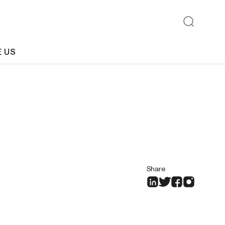
E US
Share