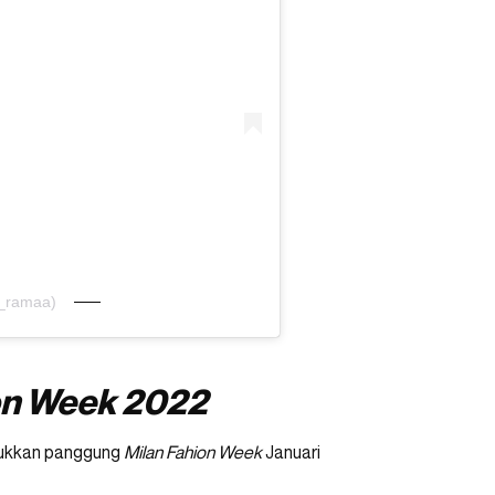
l_ramaa)
on Week 2022
klukkan panggung
Milan Fahion Week
Januari