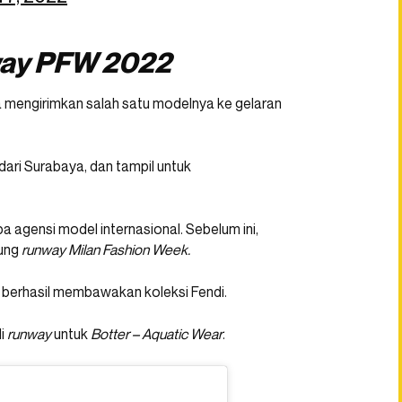
ay PFW 2022
ia mengirimkan salah satu modelnya ke gelaran
dari Surabaya, dan tampil untuk
 agensi model internasional. Sebelum ini,
gung
runway
Milan Fashion Week.
a berhasil membawakan koleksi Fendi.
di
runway
untuk
Botter – Aquatic Wear
.