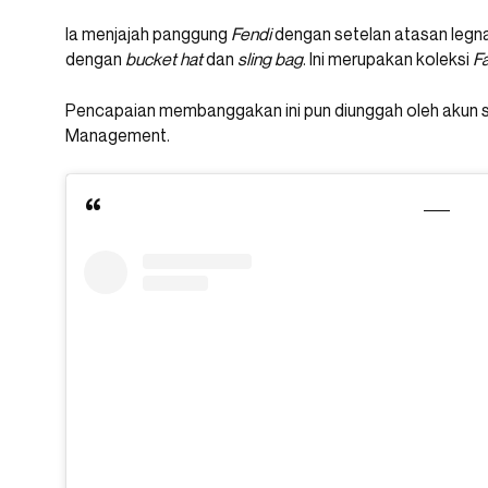
Ia menjajah panggung
Fendi
dengan setelan atasan legna
dengan
bucket hat
dan
sling bag
. Ini merupakan koleksi
Fa
Pencapaian membanggakan ini pun diunggah oleh akun 
Management.