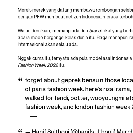
Merek-merek yang datang membawa rombongan selebri
dengan PFW membuat netizen Indonesia merasa terboh
Walau demikian, memang ada
dua
brand
lokal
yang berh
acara mode bergengsi kelas dunia itu. Bagaimanapun, ra
internasional akan selalu ada.
Nggak cuma itu, ternyata ada pula model asal Indonesia
Fashion Week 2022
itu.
forget about geprek bensu n those loca
of paris fashion week. here’s rizal rama
walked for fendi, botter, wooyoungmi etc
fashion week, and london fashion week
— Hanif Sulthoni (@hanifsulthonii)
March