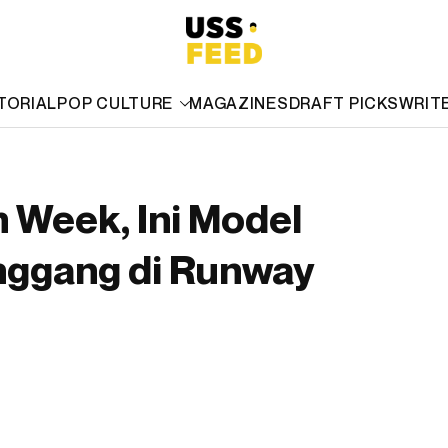
TORIAL
POP CULTURE
MAGAZINES
DRAFT PICKS
WRIT
n Week, Ini Model
nggang di Runway