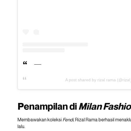
A post shared by rizal rama (@riza
Penampilan di
Milan Fashi
Membawakan koleksi
Fendi
, Rizal Rama berhasil mena
lalu.