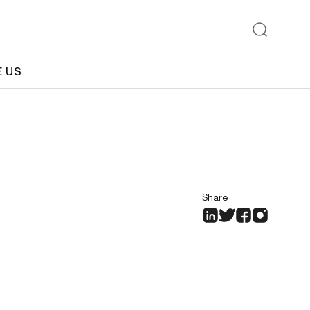
E US
Share