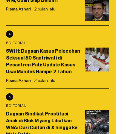
WNI, Udah Siap Belum?
Risma Azhari
2 bulan lalu
4
EDITORIAL
5W1H: Dugaan Kasus Pelecehan
Seksual 50 Santriwati di
Pesantren Pati: Update Kasus
Usai Mandek Hampir 2 Tahun
Risma Azhari
2 bulan lalu
5
EDITORIAL
Dugaan Sindikat Prostitusi
Anak di Blok M yang Libatkan
WNA: Dari Cuitan di X hingga ke