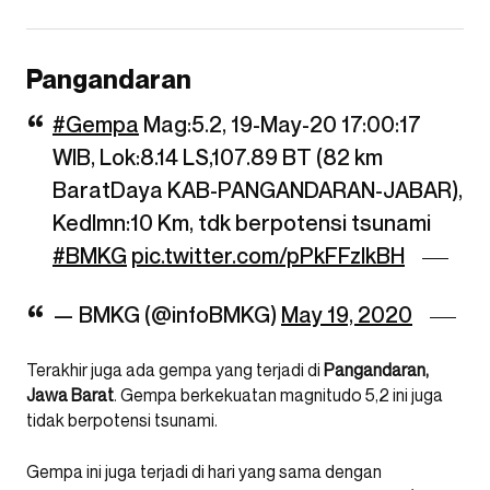
Pangandaran
#Gempa
Mag:5.2, 19-May-20 17:00:17
WIB, Lok:8.14 LS,107.89 BT (82 km
BaratDaya KAB-PANGANDARAN-JABAR),
Kedlmn:10 Km, tdk berpotensi tsunami
#BMKG
pic.twitter.com/pPkFFzIkBH
— BMKG (@infoBMKG)
May 19, 2020
Terakhir juga ada gempa yang terjadi di
Pangandaran,
Jawa Barat
. Gempa berkekuatan magnitudo 5,2 ini juga
tidak berpotensi tsunami.
Gempa ini juga terjadi di hari yang sama dengan