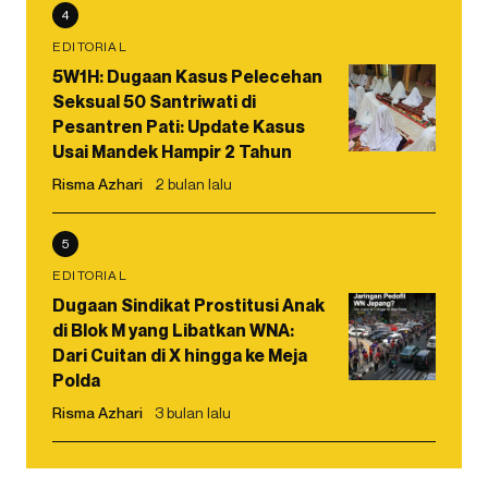
4
EDITORIAL
5W1H: Dugaan Kasus Pelecehan
Seksual 50 Santriwati di
Pesantren Pati: Update Kasus
Usai Mandek Hampir 2 Tahun
Risma Azhari
2 bulan lalu
5
EDITORIAL
Dugaan Sindikat Prostitusi Anak
di Blok M yang Libatkan WNA:
Dari Cuitan di X hingga ke Meja
Polda
Risma Azhari
3 bulan lalu