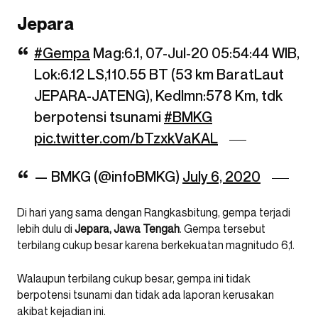
Jepara
#Gempa
Mag:6.1, 07-Jul-20 05:54:44 WIB,
Lok:6.12 LS,110.55 BT (53 km BaratLaut
JEPARA-JATENG), Kedlmn:578 Km, tdk
berpotensi tsunami
#BMKG
pic.twitter.com/bTzxkVaKAL
— BMKG (@infoBMKG)
July 6, 2020
Di hari yang sama dengan Rangkasbitung, gempa terjadi
lebih dulu di
Jepara, Jawa Tengah
. Gempa tersebut
terbilang cukup besar karena berkekuatan magnitudo 6,1.
Walaupun terbilang cukup besar, gempa ini tidak
berpotensi tsunami dan tidak ada laporan kerusakan
akibat kejadian ini.