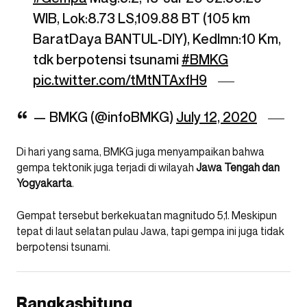
WIB, Lok:8.73 LS,109.88 BT (105 km
BaratDaya BANTUL-DIY), Kedlmn:10 Km,
tdk berpotensi tsunami
#BMKG
pic.twitter.com/tMtNTAxfH9
— BMKG (@infoBMKG)
July 12, 2020
Di hari yang sama, BMKG juga menyampaikan bahwa
gempa tektonik juga terjadi di wilayah
Jawa Tengah dan
Yogyakarta
.
Gempat tersebut berkekuatan magnitudo 5,1. Meskipun
tepat di laut selatan pulau Jawa, tapi gempa ini juga tidak
berpotensi tsunami.
Rangkasbitung