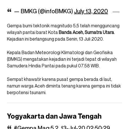
— BMKG (@infoBMKG)
July 13, 2020
Gempa bumi tektonik magnitudo 5,5 telah mengguncang
wilayah pantai barat Kota
Banda Aceh, Sumatra Utara
.
Kejadian ini berlangsung pada Senin, 13 Juli 2020.
Kepala Badan Meteorologi Klimatologi dan Geofisika
(BMKG) mengatakan kejadian ini terjadi tepat di wilayah
Samudera Hindia Pantai pada pukul 07.58 WIB.
Sempat khawatir karena pusat gempa berada di laut,
namun warga Aceh diminta tenang karena gempa ini tidak
berpotensi tsunami.
Yogyakarta dan Jawa Tengah
#Gempa
Mag:5.2, 13-Jul-20 02:50:29