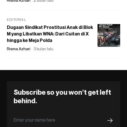
Risma Azhari
2 bulan lalu
EDITORIAL
Dugaan Sindikat Prostitusi Anak di Blok
M yang Libatkan WNA: Dari Cuitan di X
hingga ke Meja Polda
Risma Azhari
3 bulan lalu
Subscribe so you won’t get left
behind.