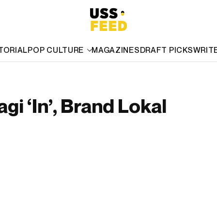
TORIAL
POP CULTURE
MAGAZINES
DRAFT PICKS
WRIT
i ‘In’, Brand Lokal