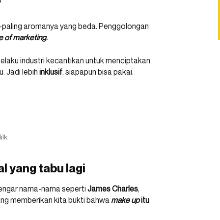
?
g-paling aromanya yang beda. Penggolongan
e of marketing
.
pelaku industri kecantikan untuk menciptakan
. Jadi lebih
inklusif
, siapapun bisa pakai.
ilk
l yang tabu lagi
 dengar nama-nama seperti
James Charles
,
yang memberikan kita bukti bahwa
make up
itu