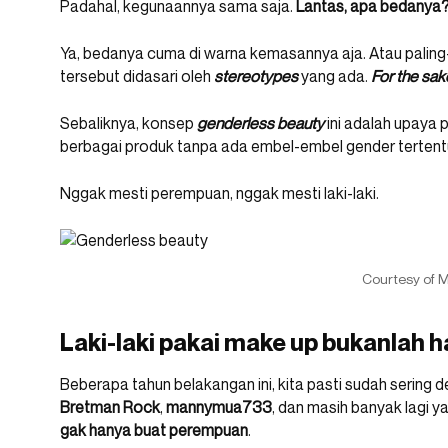
Padahal, kegunaannya sama saja.
Lantas, apa bedanya
Ya, bedanya cuma di warna kemasannya aja. Atau palin
tersebut didasari oleh
stereotypes
yang ada.
For the sak
Sebaliknya, konsep
genderless beauty
ini adalah upaya 
berbagai produk tanpa ada embel-embel gender tertentu
Nggak mesti perempuan, nggak mesti laki-laki.
Courtesy of M
Laki-laki pakai make up bukanlah ha
Beberapa tahun belakangan ini, kita pasti sudah sering
Bretman Rock
,
mannymua733
, dan masih banyak lagi 
gak hanya buat perempuan
.