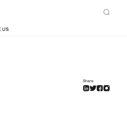
E US
Share