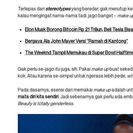
Terlepas dari
stereotypes
yang beredar, gak menutup kem
kalau mengingat nama-nama tadi, jago banget –
make u
Elon Musk Borong Bitcoin Rp 21 Triliun, Beli Tesla Bi
Bergaya Ala John Mayer Versi “Ramah di Kantong”
The Weeknd Tampil Memukau di Super Bowl Halfti
Gak perlu se-jago itu juga, sih. Pakai
make up
buat sekeda
kok. Atau karena se-simpel untuk ngerasa lebih pede,
wh
Pada dasarnya, esensi dari memakai
make up
adalah untu
mata diri kita sendiri
. Jadi sebenarnya gak perlu ada emb
Beauty is totally genderless.