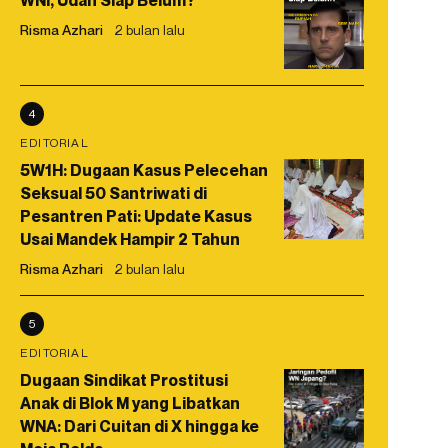
WNI, Udah Siap Belum?
Risma Azhari
2 bulan lalu
4
EDITORIAL
5W1H: Dugaan Kasus Pelecehan
Seksual 50 Santriwati di
Pesantren Pati: Update Kasus
Usai Mandek Hampir 2 Tahun
Risma Azhari
2 bulan lalu
5
EDITORIAL
Dugaan Sindikat Prostitusi
Anak di Blok M yang Libatkan
WNA: Dari Cuitan di X hingga ke