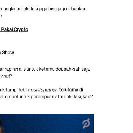
ungkinan laki-laki juga bisa jago – bahkan
p
.
sa Pakai Crypto
me Show
r rapihin alis untuk ketemu doi, sah-sah saja
y not
?
k tampil lebih ‘
put-together
’,
terutama di
el-embel untuk perempuan atau laki-laki, kan?