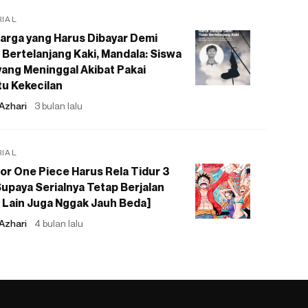
RIAL
arga yang Harus Dibayar Demi
 Bertelanjang Kaki, Mandala: Siswa
ang Meninggal Akibat Pakai
u Kekecilan
Azhari
3 bulan lalu
RIAL
or One Piece Harus Rela Tidur 3
upaya Serialnya Tetap Berjalan
 Lain Juga Nggak Jauh Beda]
Azhari
4 bulan lalu