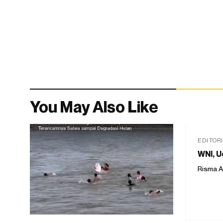
You May Also Like
EDITOR
WNI, U
Risma A