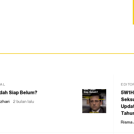
IAL
EDITO
dah Siap Belum?
5W1H
Seksu
zhari
2 bulan lalu
Updat
Tahu
Risma 