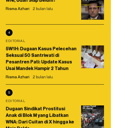
WNI, Udah Siap Belum?
Risma Azhari
2 bulan lalu
4
EDITORIAL
5W1H: Dugaan Kasus Pelecehan
Seksual 50 Santriwati di
Pesantren Pati: Update Kasus
Usai Mandek Hampir 2 Tahun
Risma Azhari
2 bulan lalu
5
EDITORIAL
Dugaan Sindikat Prostitusi
Anak di Blok M yang Libatkan
WNA: Dari Cuitan di X hingga ke