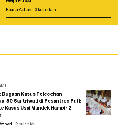
Meja Polda
Risma Azhari
3 bulan lalu
RIAL
: Dugaan Kasus Pelecehan
al 50 Santriwati di Pesantren Pati:
e Kasus Usai Mandek Hampir 2
n
Azhari
2 bulan lalu