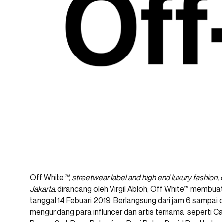
Off White
™, streetwear label and high end luxury fashion, o
Jakarta.
dirancang oleh Virgil Abloh, Off White™ membua
tanggal 14 Febuari 2019. Berlangsung dari jam 6 sampai
mengundang para influncer dan artis ternama seperti Ca