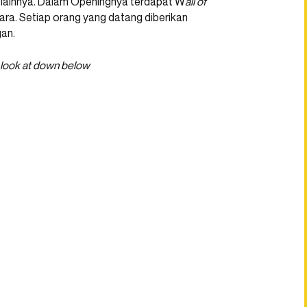
n lainnya. Dalam Openingnya terdapat W
all of
a. Setiap orang yang datang diberikan
an.
 look at down below