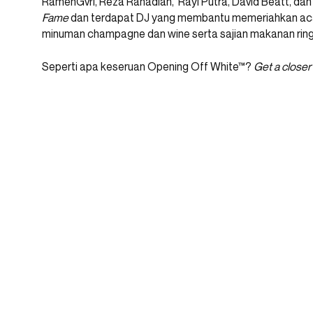
RamenGvrl, Reza Rahadian, Rayi Putra, David Beatt, da
Fame
dan terdapat DJ yang membantu memeriahkan acar
minuman champagne dan wine serta sajian makanan ring
Seperti apa keseruan Opening Off White™?
Get a closer