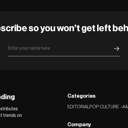
scribe so you won’t get left beh
nding
Categories
EDITORIAL
POP CULTURE
M
stributes
st trends on
Company