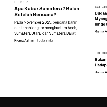
EDITORIAL
EDITOR
Apa Kabar Sumatera 7 Bulan
Dugaan
Setelah Bencana?
M yang
Pada November 2025, bencana banjir
hingga
dan tanah longsor menghantam Aceh,
Risma A
Sumatera Utara, dan Sumatera Barat.
Risma Azhari
1 bulan lalu
EDITOR
Bukan 
Hadapi
Risma A