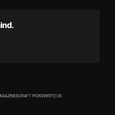
ind.
AGAZINES
DRAFT PICKS
WRITE US