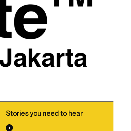
Stories you need to hear
1