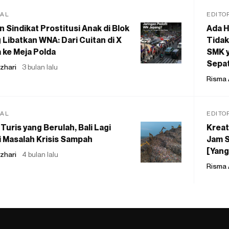
IAL
EDITO
 Sindikat Prostitusi Anak di Blok
Ada H
 Libatkan WNA: Dari Cuitan di X
Tidak
 ke Meja Polda
SMK y
Sepat
zhari
3 bulan lalu
Risma 
IAL
EDITO
Turis yang Berulah, Bali Lagi
Kreat
 Masalah Krisis Sampah
Jam S
[Yang
zhari
4 bulan lalu
Risma 