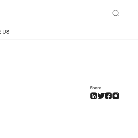
E US
Share