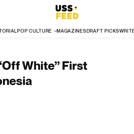
TORIAL
POP CULTURE
MAGAZINES
DRAFT PICKS
WRIT
“Off White” First
onesia