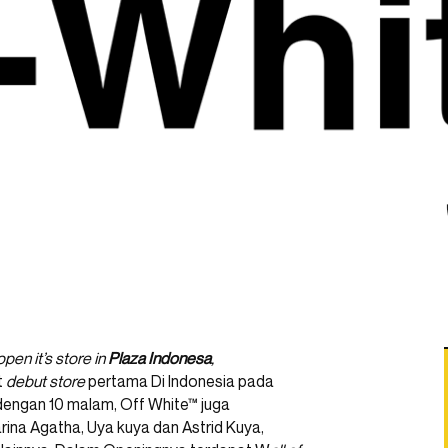
pen it’s store in
Plaza Indonesa
,
t
debut store
pertama Di Indonesia pada
 dengan 10 malam, Off White™ juga
rina Agatha, Uya kuya dan Astrid Kuya,