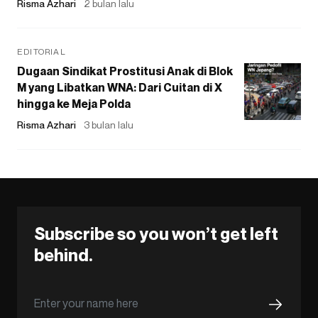
Risma Azhari
2 bulan lalu
EDITORIAL
Dugaan Sindikat Prostitusi Anak di Blok
M yang Libatkan WNA: Dari Cuitan di X
hingga ke Meja Polda
Risma Azhari
3 bulan lalu
Subscribe so you won’t get left
behind.