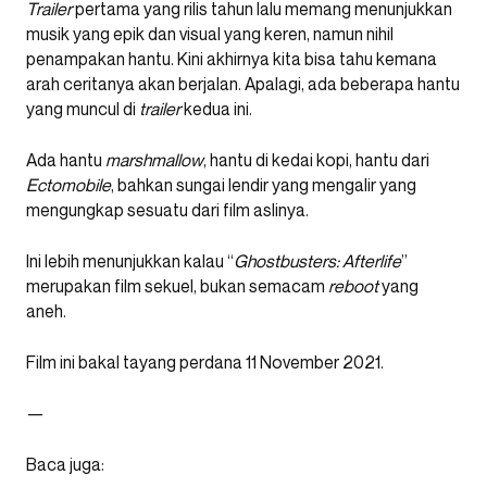
Trailer
pertama yang rilis tahun lalu memang menunjukkan
musik yang epik dan visual yang keren, namun nihil
penampakan hantu. Kini akhirnya kita bisa tahu kemana
arah ceritanya akan berjalan. Apalagi, ada beberapa hantu
yang muncul di
trailer
kedua ini.
Ada hantu
marshmallow
, hantu di kedai kopi, hantu dari
Ectomobile
, bahkan sungai lendir yang mengalir yang
mengungkap sesuatu dari film aslinya.
Ini lebih menunjukkan kalau “
Ghostbusters: Afterlife
”
merupakan film sekuel, bukan semacam
reboot
yang
aneh.
Film ini bakal tayang perdana 11 November 2021.
—
Baca juga: