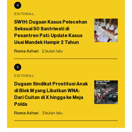
4
EDITORIAL
5W1H: Dugaan Kasus Pelecehan
Seksual 50 Santriwati di
Pesantren Pati: Update Kasus
Usai Mandek Hampir 2 Tahun
Risma Azhari
2 bulan lalu
5
EDITORIAL
Dugaan Sindikat Prostitusi Anak
di Blok M yang Libatkan WNA:
Dari Cuitan di X hingga ke Meja
Polda
Risma Azhari
3 bulan lalu