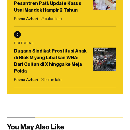
Pesantren Pati: Update Kasus
Usai Mandek Hampir 2 Tahun
Risma Azhari
2 bulan lalu
5
EDITORIAL
Dugaan Sindikat Prostitusi Anak
di Blok M yang Libatkan WNA:
Dari Cuitan di X hingga ke Meja
Polda
Risma Azhari
3 bulan lalu
You May Also Like