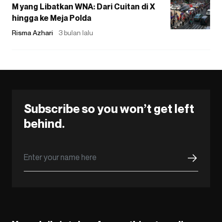
M yang Libatkan WNA: Dari Cuitan di X
hingga ke Meja Polda
Risma Azhari
3 bulan lalu
Subscribe so you won’t get left
behind.