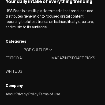
Your daily intake of everything trending
USS Feed is a multi-platform media that produces and
distributes generation z-focused digital content,
reporting the latest trends on fashion, lifestyle, culture,
and music to its audience.
Categories
POP CULTURE
EDITORIAL
MAGAZINES
DRAFT PICKS
WRITE US
Company
About
Privacy Policy
Terms of Use