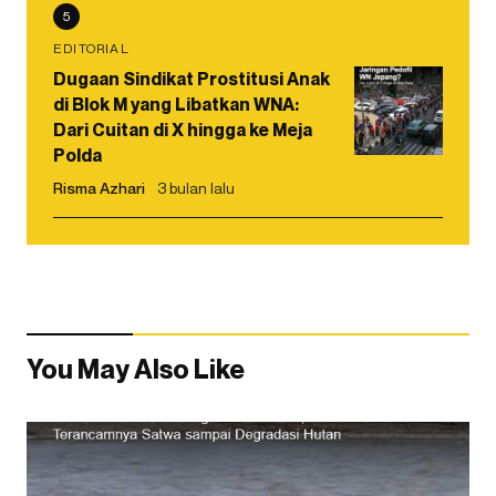
5
EDITORIAL
Dugaan Sindikat Prostitusi Anak
di Blok M yang Libatkan WNA:
Dari Cuitan di X hingga ke Meja
Polda
Risma Azhari
3 bulan lalu
You May Also Like