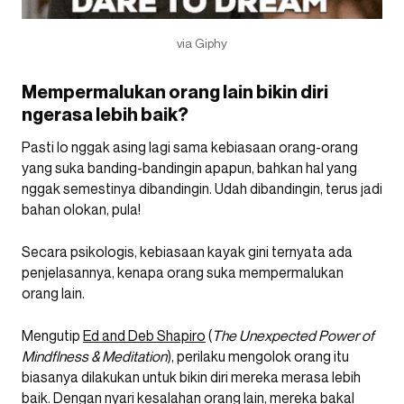
via Giphy
Mempermalukan orang lain bikin diri
ngerasa lebih baik?
Pasti lo nggak asing lagi sama kebiasaan orang-orang
yang suka banding-bandingin apapun, bahkan hal yang
nggak semestinya dibandingin. Udah dibandingin, terus jadi
bahan olokan, pula!
Secara psikologis, kebiasaan kayak gini ternyata ada
penjelasannya, kenapa orang suka mempermalukan
orang lain.
Mengutip
Ed and Deb Shapiro
(
The Unexpected Power of
Mindflness & Meditation
), perilaku mengolok orang itu
biasanya dilakukan untuk bikin diri mereka merasa lebih
baik. Dengan nyari kesalahan orang lain, mereka bakal