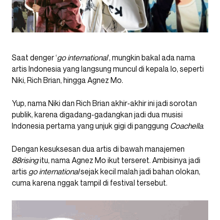
Saat denger ‘
go international
’, mungkin bakal ada nama
artis Indonesia yang langsung muncul di kepala lo, seperti
Niki, Rich Brian, hingga Agnez Mo.
Yup, nama Niki dan Rich Brian akhir-akhir ini jadi sorotan
publik, karena digadang-gadangkan jadi dua musisi
Indonesia pertama yang unjuk gigi di panggung
Coachella
.
Dengan kesuksesan dua artis di bawah manajemen
88rising
itu, nama Agnez Mo ikut terseret. Ambisinya jadi
artis
go international
sejak kecil malah jadi bahan olokan,
cuma karena nggak tampil di festival tersebut.