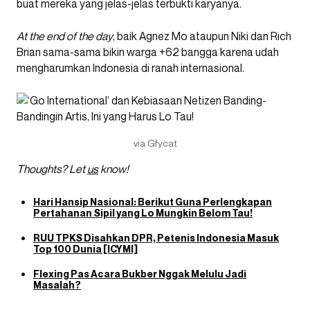
buat mereka yang jelas-jelas terbukti karyanya.
At the end of the day
, baik Agnez Mo ataupun Niki dan Rich
Brian sama-sama bikin warga +62 bangga karena udah
mengharumkan Indonesia di ranah internasional.
via Gfycat
Thoughts? Let
us
know!
Hari Hansip Nasional: Berikut Guna Perlengkapan
Pertahanan Sipil yang Lo Mungkin Belom Tau!
RUU TPKS Disahkan DPR, Petenis Indonesia Masuk
Top 100 Dunia [ICYMI]
Flexing Pas Acara Bukber Nggak Melulu Jadi
Masalah?