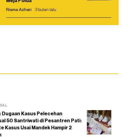
Meja Polda
Risma Azhari
3 bulan lalu
RIAL
: Dugaan Kasus Pelecehan
al 50 Santriwati di Pesantren Pati:
e Kasus Usai Mandek Hampir 2
n