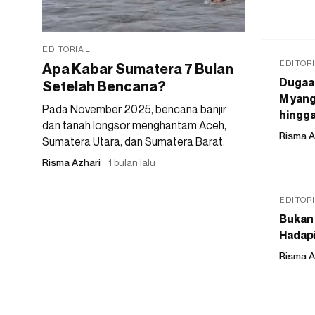
EDITORIAL
EDITOR
Apa Kabar Sumatera 7 Bulan
Dugaan
Setelah Bencana?
M yang
Pada November 2025, bencana banjir
hingga
dan tanah longsor menghantam Aceh,
Risma A
Sumatera Utara, dan Sumatera Barat.
Risma Azhari
1 bulan lalu
EDITOR
Bukan 
Hadapi
Risma A