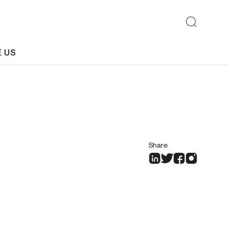
E US
Share