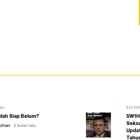
IAL
EDITO
dah Siap Belum?
5W1H
Seksu
zhari
2 bulan lalu
Updat
Tahu