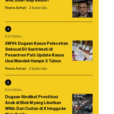
WNI, Udah Siap Belum?
Risma Azhari
2 bulan lalu
4
EDITORIAL
5W1H: Dugaan Kasus Pelecehan
Seksual 50 Santriwati di
Pesantren Pati: Update Kasus
Usai Mandek Hampir 2 Tahun
Risma Azhari
2 bulan lalu
5
EDITORIAL
Dugaan Sindikat Prostitusi
Anak di Blok M yang Libatkan
WNA: Dari Cuitan di X hingga ke