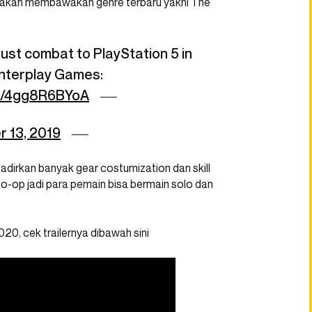
akan membawakan genre terbaru yakni The
ust combat to PlayStation 5 in
unterplay Games:
om/4gg8R6BYoA
 13, 2019
adirkan banyak gear costumization dan skill
 co-op jadi para pemain bisa bermain solo dan
20, cek trailernya dibawah sini