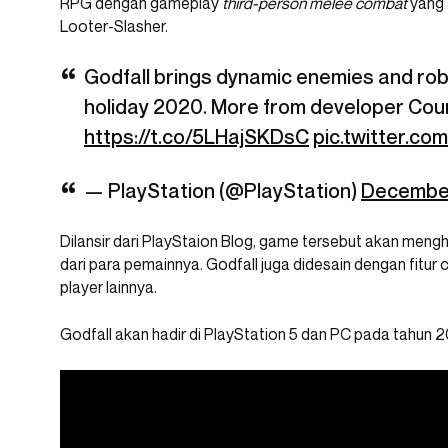
RPG dengan gameplay
third-person melee combat
yang 
Looter-Slasher.
Godfall brings dynamic enemies and rob
holiday 2020. More from developer Co
https://t.co/5LHajSKDsC
pic.twitter.c
— PlayStation (@PlayStation)
December
Dilansir dari PlayStaion Blog, game tersebut akan mengh
dari para pemainnya. Godfall juga didesain dengan fitur
player lainnya.
Godfall akan hadir di PlayStation 5 dan PC pada tahun 20