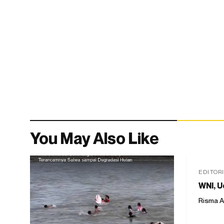
You May Also Like
EDITOR
WNI, U
Risma A