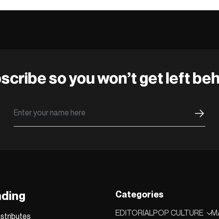
scribe so you won’t get left beh
nding
Categories
EDITORIAL
POP CULTURE
M
stributes