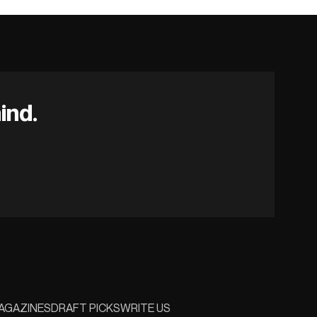
ind.
AGAZINES
DRAFT PICKS
WRITE US