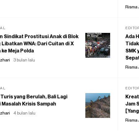
Risma 
IAL
EDITO
 Sindikat Prostitusi Anak di Blok
Ada H
 Libatkan WNA: Dari Cuitan di X
Tidak
 ke Meja Polda
SMK y
Sepat
zhari
3 bulan lalu
Risma 
IAL
EDITO
Turis yang Berulah, Bali Lagi
Kreat
 Masalah Krisis Sampah
Jam S
[Yang
zhari
4 bulan lalu
Risma 