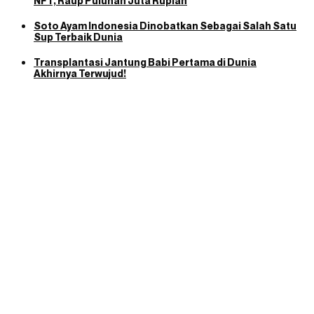
NFT, Raup Puluhan Juta Rupiah
Soto Ayam Indonesia Dinobatkan Sebagai Salah Satu
Sup Terbaik Dunia
Transplantasi Jantung Babi Pertama di Dunia
Akhirnya Terwujud!