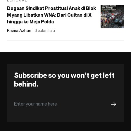
EDITORIAL
Dugaan Sindikat Prostitusi Anak di Blok
M yang Libatkan WNA: Dari Cuitan di X
hingga ke Meja Polda
Risma Azhari
3 bulan lalu
Subscribe so you won’t get left
behind.