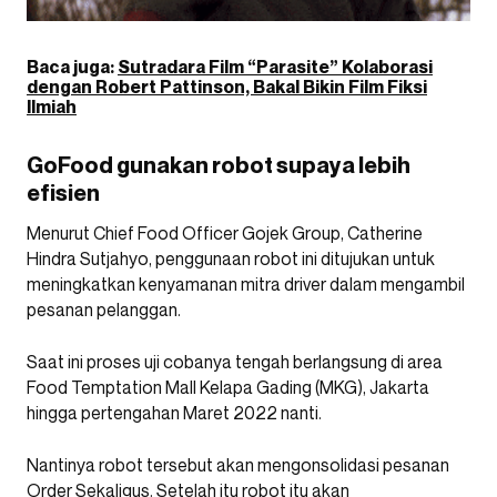
Baca juga:
Sutradara Film “Parasite” Kolaborasi
dengan Robert Pattinson, Bakal Bikin Film Fiksi
Ilmiah
GoFood gunakan robot supaya lebih
efisien
Menurut Chief Food Officer Gojek Group, Catherine
Hindra Sutjahyo, penggunaan robot ini ditujukan untuk
meningkatkan kenyamanan mitra driver dalam mengambil
pesanan pelanggan.
Saat ini proses uji cobanya tengah berlangsung di area
Food Temptation Mall Kelapa Gading (MKG), Jakarta
hingga pertengahan Maret 2022 nanti.
Nantinya robot tersebut akan mengonsolidasi pesanan
Order Sekaligus. Setelah itu robot itu akan