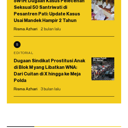
5W1H: Dugaan Kasus Pelecehan
Seksual 50 Santriwati di
Pesantren Pati: Update Kasus
Usai Mandek Hampir 2 Tahun
Risma Azhari
2 bulan lalu
5
EDITORIAL
Dugaan Sindikat Prostitusi Anak
di Blok M yang Libatkan WNA:
Dari Cuitan di X hingga ke Meja
Polda
Risma Azhari
3 bulan lalu