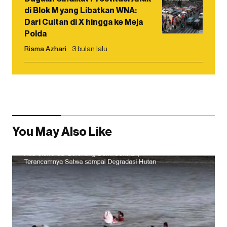
di Blok M yang Libatkan WNA:
Dari Cuitan di X hingga ke Meja
Polda
Risma Azhari
3 bulan lalu
You May Also Like