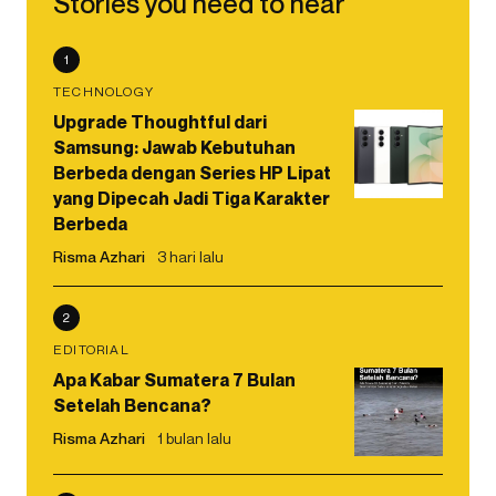
Stories you need to hear
1
TECHNOLOGY
Upgrade Thoughtful dari
Samsung: Jawab Kebutuhan
Berbeda dengan Series HP Lipat
yang Dipecah Jadi Tiga Karakter
Berbeda
Risma Azhari
3 hari lalu
2
EDITORIAL
Apa Kabar Sumatera 7 Bulan
Setelah Bencana?
Risma Azhari
1 bulan lalu