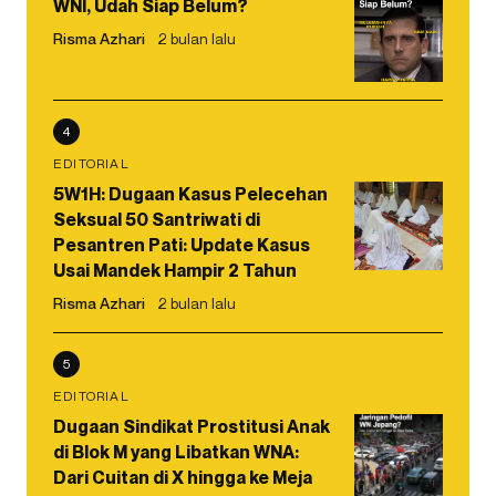
WNI, Udah Siap Belum?
Risma Azhari
2 bulan lalu
4
EDITORIAL
5W1H: Dugaan Kasus Pelecehan
Seksual 50 Santriwati di
Pesantren Pati: Update Kasus
Usai Mandek Hampir 2 Tahun
Risma Azhari
2 bulan lalu
5
EDITORIAL
Dugaan Sindikat Prostitusi Anak
di Blok M yang Libatkan WNA:
Dari Cuitan di X hingga ke Meja