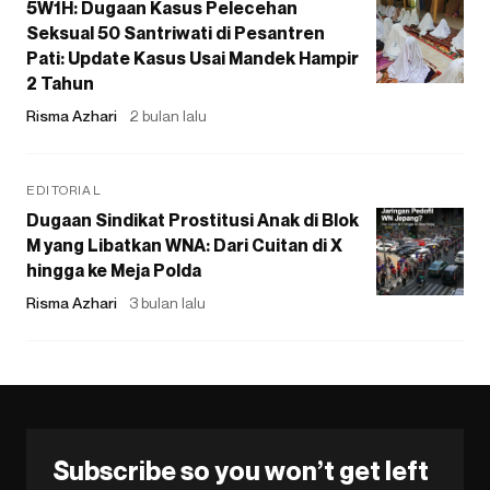
5W1H: Dugaan Kasus Pelecehan
Seksual 50 Santriwati di Pesantren
Pati: Update Kasus Usai Mandek Hampir
2 Tahun
Risma Azhari
2 bulan lalu
EDITORIAL
Dugaan Sindikat Prostitusi Anak di Blok
M yang Libatkan WNA: Dari Cuitan di X
hingga ke Meja Polda
Risma Azhari
3 bulan lalu
Subscribe so you won’t get left