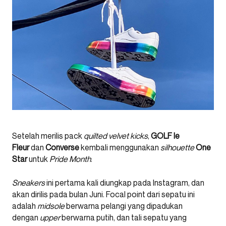
Setelah merilis pack
quilted velvet kicks
,
GOLF le
Fleur
dan
Converse
kembali menggunakan
silhouette
One
Star
untuk
Pride Month
.
Sneakers
ini pertama kali diungkap pada Instagram, dan
akan dirilis pada bulan Juni. Focal point dari sepatu ini
adalah
midsole
berwarna pelangi yang dipadukan
dengan
upper
berwarna putih, dan tali sepatu yang