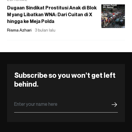
Dugaan Sindikat Prostitusi Anak di Blok
M yang Libatkan WNA: Dari Cuitan di X
hingga ke Meja Polda
Risma Azhari
3 bulan lalu
Subscribe so you won’t get left
behind.