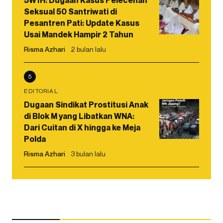
5W1H: Dugaan Kasus Pelecehan
Seksual 50 Santriwati di
Pesantren Pati: Update Kasus
Usai Mandek Hampir 2 Tahun
Risma Azhari
2 bulan lalu
5
EDITORIAL
Dugaan Sindikat Prostitusi Anak
di Blok M yang Libatkan WNA:
Dari Cuitan di X hingga ke Meja
Polda
Risma Azhari
3 bulan lalu