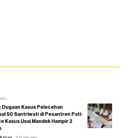
RIAL
: Dugaan Kasus Pelecehan
al 50 Santriwati di Pesantren Pati:
e Kasus Usai Mandek Hampir 2
n
Azhari
2 bulan lalu