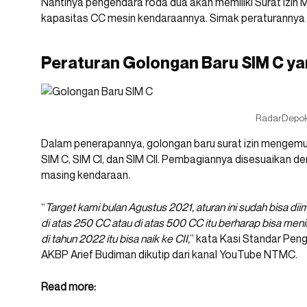
Nantinya pengendara roda dua akan memiliki Surat Izin
kapasitas CC mesin kendaraannya. Simak peraturannya s
Peraturan Golongan Baru SIM C yan
RadarDepo
Dalam penerapannya, golongan baru surat izin mengemudi 
SIM C, SIM CI, dan SIM CII. Pembagiannya disesuaikan de
masing kendaraan.
“
Target kami bulan Agustus 2021, aturan ini sudah bisa d
di atas 250 CC atau di atas 500 CC itu berharap bisa men
di tahun 2022 itu bisa naik ke CII,
” kata Kasi Standar Peng
AKBP Arief Budiman dikutip dari kanal YouTube NTMC.
Read more: