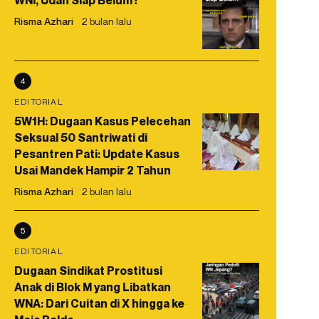
WNI, Udah Siap Belum?
Risma Azhari
2 bulan lalu
4
EDITORIAL
5W1H: Dugaan Kasus Pelecehan
Seksual 50 Santriwati di
Pesantren Pati: Update Kasus
Usai Mandek Hampir 2 Tahun
Risma Azhari
2 bulan lalu
5
EDITORIAL
Dugaan Sindikat Prostitusi
Anak di Blok M yang Libatkan
WNA: Dari Cuitan di X hingga ke