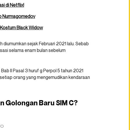
i di Netflix!
bib Nurmagomedov
g Kostum Black Widow
h diumumkan sejak Februari 2021 lalu. Sebab
sasi selama enam bulan sebelum
Bab II Pasal 3 huruf g Perpol 5 tahun 2021
a setiap orang yang mengemudikan kendaraan
n Golongan Baru SIM C?
TO