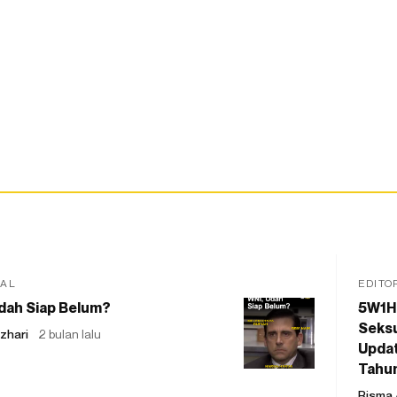
IAL
EDITO
dah Siap Belum?
5W1H
Seksu
zhari
2 bulan lalu
Updat
Tahu
Risma 