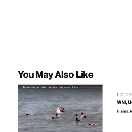
You May Also Like
EDITOR
WNI, U
Risma A