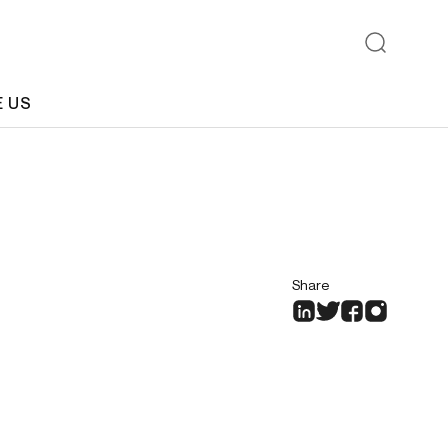
E US
Share