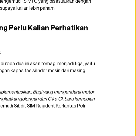
 Mengemudi (SIM) C yang disesuaikan dengan
upaya kalian lebih paham.
g Perlu Kalian Perhatikan
k
roda dua ini akan terbagi menjadi tiga, yaitu
ngan kapasitas silinder mesin dari masing-
iimplementasikan. Bagi yang mengendarai motor
ingkatkan golongan dari C ke CI, baru kemudian
emudi Sibdit SIM Regident Korlantas Polri,