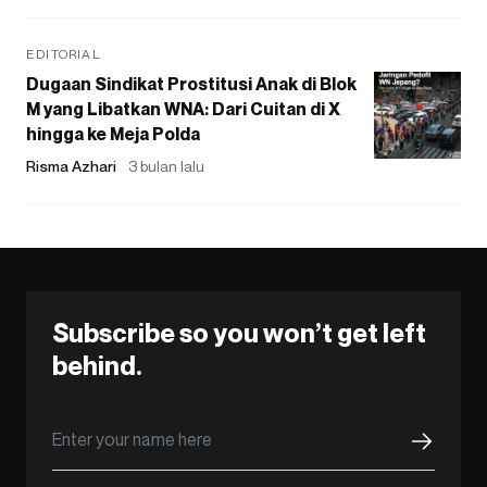
EDITORIAL
Dugaan Sindikat Prostitusi Anak di Blok
M yang Libatkan WNA: Dari Cuitan di X
hingga ke Meja Polda
Risma Azhari
3 bulan lalu
Subscribe so you won’t get left
behind.