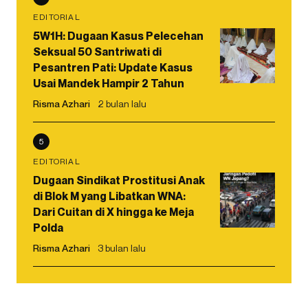
EDITORIAL
5W1H: Dugaan Kasus Pelecehan
Seksual 50 Santriwati di
Pesantren Pati: Update Kasus
Usai Mandek Hampir 2 Tahun
Risma Azhari
2 bulan lalu
5
EDITORIAL
Dugaan Sindikat Prostitusi Anak
di Blok M yang Libatkan WNA:
Dari Cuitan di X hingga ke Meja
Polda
Risma Azhari
3 bulan lalu