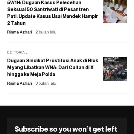
5W1H: Dugaan Kasus Pelecehan
Seksual 50 Santriwati di Pesantren
Pati: Update Kasus Usai Mandek Hampir
2 Tahun
Risma Azhari
2 bulan lalu
EDITORIAL
Dugaan Sindikat Prostitusi Anak di Blok
M yang Libatkan WNA: Dari Cuitan di X
hingga ke Meja Polda
Risma Azhari
3 bulan lalu
Subscribe so you won’t get left