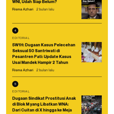
WNI, Udah Siap Belum?
Risma Azhari
2 bulan lalu
4
EDITORIAL
5W1H: Dugaan Kasus Pelecehan
Seksual 50 Santriwati di
Pesantren Pati: Update Kasus
Usai Mandek Hampir 2 Tahun
Risma Azhari
2 bulan lalu
5
EDITORIAL
Dugaan Sindikat Prostitusi Anak
di Blok M yang Libatkan WNA:
Dari Cuitan di X hingga ke Meja