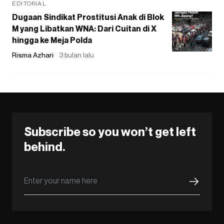
EDITORIAL
Dugaan Sindikat Prostitusi Anak di Blok
M yang Libatkan WNA: Dari Cuitan di X
hingga ke Meja Polda
Risma Azhari
3 bulan lalu
Subscribe so you won’t get left
behind.