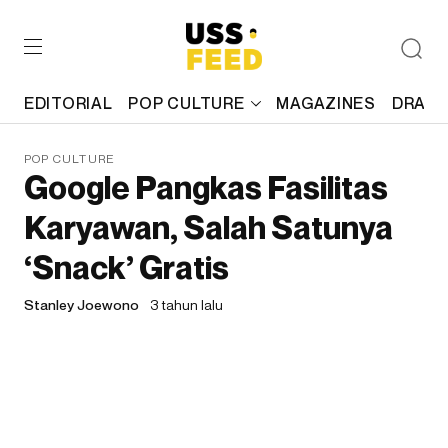
EDITORIAL
POP CULTURE
MAGAZINES
DRAFT
POP CULTURE
Google Pangkas Fasilitas
Karyawan, Salah Satunya
‘Snack’ Gratis
Stanley Joewono
3 tahun lalu