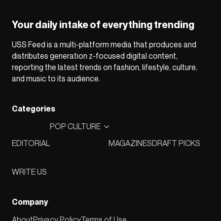
Your daily intake of everything trending
USS Feed is a multi-platform media that produces and
distributes generation z-focused digital content,
reporting the latest trends on fashion, lifestyle, culture,
and music to its audience.
Categories
POP CULTURE
EDITORIAL
MAGAZINES
DRAFT PICKS
WRITE US
Company
About
Privacy Policy
Terms of Use