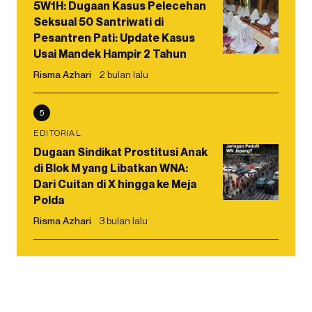
5W1H: Dugaan Kasus Pelecehan
Seksual 50 Santriwati di
Pesantren Pati: Update Kasus
Usai Mandek Hampir 2 Tahun
Risma Azhari
2 bulan lalu
5
EDITORIAL
Dugaan Sindikat Prostitusi Anak
di Blok M yang Libatkan WNA:
Dari Cuitan di X hingga ke Meja
Polda
Risma Azhari
3 bulan lalu