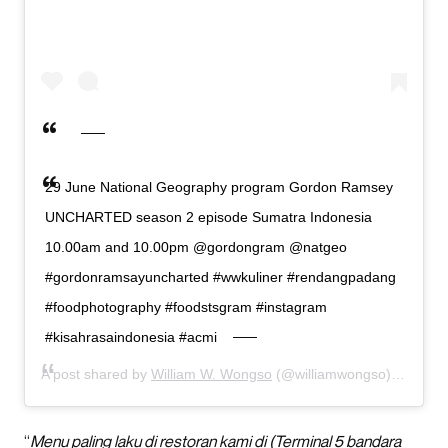
29 June National Geography program Gordon Ramsey
UNCHARTED season 2 episode Sumatra Indonesia
10.00am and 10.00pm @gordongram @natgeo
#gordonramsayuncharted #wwkuliner #rendangpadang
#foodphotography #foodstsgram #instagram
#kisahrasaindonesia #acmi
A post shared by
William W. Wongso
(@williamwongso) on
Jun 
“
Menu paling laku di restoran kami di (Terminal 5 bandara