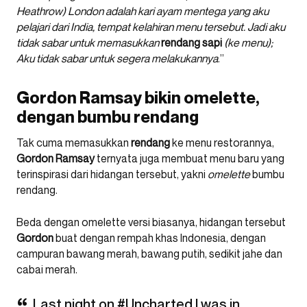
Heathrow) London adalah kari ayam mentega yang aku
pelajari dari India, tempat kelahiran menu tersebut. Jadi aku
tidak sabar untuk memasukkan
rendang sapi
(ke menu);
Aku tidak sabar untuk segera melakukannya
.”
Gordon Ramsay bikin omelette,
dengan bumbu rendang
Tak cuma memasukkan
rendang
ke menu restorannya,
Gordon
Ramsay
ternyata juga membuat menu baru yang
terinspirasi dari hidangan tersebut, yakni
omelette
bumbu
rendang.
Beda dengan omelette versi biasanya, hidangan tersebut
Gordon
buat dengan rempah khas Indonesia, dengan
campuran bawang merah, bawang putih, sedikit jahe dan
cabai merah.
Last night on
#Uncharted
I was in