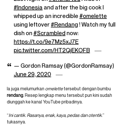
#Indonesia
and after the big cook I
whipped up an incredible
#omelette
using leftover
#Rendang
! Watch my full
dish on
#Scrambled
now:
https://t.co/9e7Mz5xJ7E
pic.twitter.com/HT2QjEKOFB
— Gordon Ramsay (@GordonRamsay)
June 29, 2020
Ia juga melumurkan
omelette
tersebut dengan bumbu
rendang
. Resep lengkap menu tersebut pun kini sudah
diunggah ke kanal YouTube pribadinya.
“
Ini cantik. Rasanya, enak, kaya, pedas dan otentik
.”
tukasnya.