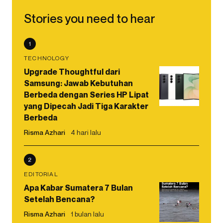
Stories you need to hear
1
TECHNOLOGY
Upgrade Thoughtful dari
Samsung: Jawab Kebutuhan
Berbeda dengan Series HP Lipat
yang Dipecah Jadi Tiga Karakter
Berbeda
Risma Azhari
4 hari lalu
2
EDITORIAL
Apa Kabar Sumatera 7 Bulan
Setelah Bencana?
Risma Azhari
1 bulan lalu