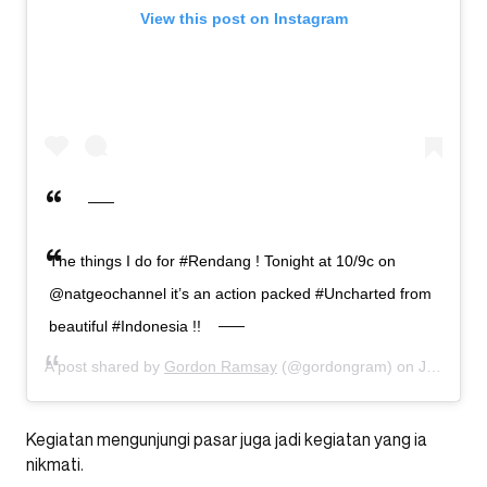
View this post on Instagram
The things I do for #Rendang ! Tonight at 10/9c on
@natgeochannel it’s an action packed #Uncharted from
beautiful #Indonesia !!
A post shared by
Gordon Ramsay
(@gordongram) on
Jun 28, 2020 at 9:26am PDT
Kegiatan mengunjungi pasar juga jadi kegiatan yang ia
nikmati.