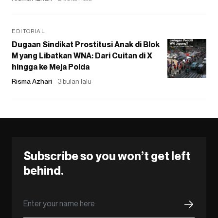
EDITORIAL
Dugaan Sindikat Prostitusi Anak di Blok
M yang Libatkan WNA: Dari Cuitan di X
hingga ke Meja Polda
Risma Azhari
3 bulan lalu
Subscribe so you won’t get left
behind.