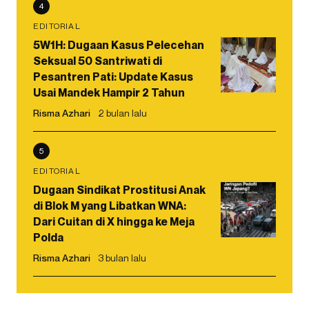
4
EDITORIAL
5W1H: Dugaan Kasus Pelecehan
Seksual 50 Santriwati di
Pesantren Pati: Update Kasus
Usai Mandek Hampir 2 Tahun
Risma Azhari
2 bulan lalu
5
EDITORIAL
Dugaan Sindikat Prostitusi Anak
di Blok M yang Libatkan WNA:
Dari Cuitan di X hingga ke Meja
Polda
Risma Azhari
3 bulan lalu