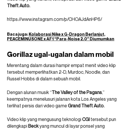
Theft Auto.
https://www.instagram.com/p/CHOAJdAnHP6/
Baca juga:
Kolaborasi Nike x G-Dragon Berlanjut,
PEACEMINUSONE x AF1 “Para-Noise 2.0” Diumumkan
Gorillaz ugal-ugalan dalam mobil
Merentang dalam durasi hampir empat menit video klip
tersebut memperlihatkan 2-D, Murdoc, Noodle, dan
Russel Hobbs di dalam sebuah mobil.
Dengan alunan musik “
The Valley of the Pagans
,”
keempatnya menelusuri jalanan kota Los Angeles yang
terlihat persis dari video game
Grand Theft Auto.
Video klip yang mengusung teknologi
CGI
tersebut pun
dilengkapi
Beck
yang muncul di layar ponsel yang