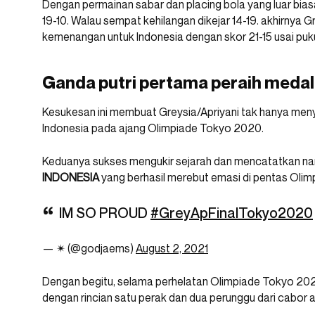
Dengan permainan sabar dan placing bola yang luar bias
19-10. Walau sempat kehilangan dikejar 14-19. akhirnya 
kemenangan untuk Indonesia dengan skor 21-15 usai puku
Ganda putri pertama peraih medal
Kesukesan ini membuat Greysia/Apriyani tak hanya me
Indonesia pada ajang Olimpiade Tokyo 2020.
Keduanya sukses mengukir sejarah dan mencatatkan n
INDONESIA
yang berhasil merebut emasi di pentas Olim
IM SO PROUD
#GreyApFinalTokyo2020
— ✴︎ (@godjaems)
August 2, 2021
Dengan begitu, selama perhelatan Olimpiade Tokyo 202
dengan rincian satu perak dan dua perunggu dari cabor a