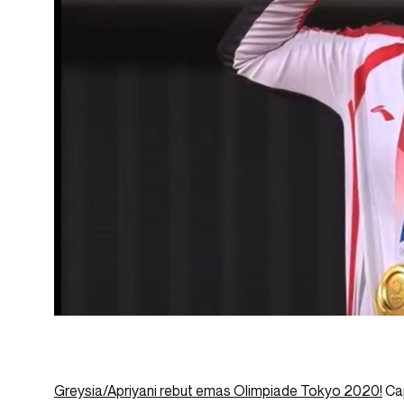
Greysia/Apriyani rebut emas Olimpiade Tokyo 2020!
Cap