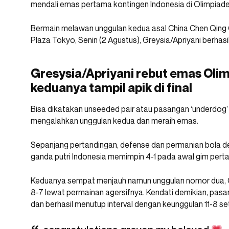
mendali emas pertama kontingen Indonesia di Olimpiad
Bermain melawan unggulan kedua asal China Chen Qing C
Plaza Tokyo, Senin (2 Agustus), Greysia/Apriyani berhas
Gresysia/Apriyani rebut emas Oli
keduanya tampil apik di final
Bisa dikatakan unseeded pair atau pasangan ‘underdog’ i
mengalahkan unggulan kedua dan meraih emas.
Sepanjang pertandingan, defense dan permanian bola 
ganda putri Indonesia memimpin 4-1 pada awal gim pert
Keduanya sempat menjauh namun unggulan nomor dua, C
8-7 lewat permainan agersifnya. Kendati demikian, pas
dan berhasil menutup interval dengan keunggulan 11-8 