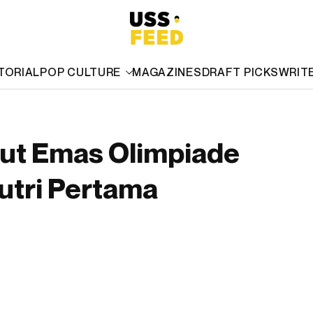
TORIAL
POP CULTURE
MAGAZINES
DRAFT PICKS
WRIT
but Emas Olimpiade
utri Pertama