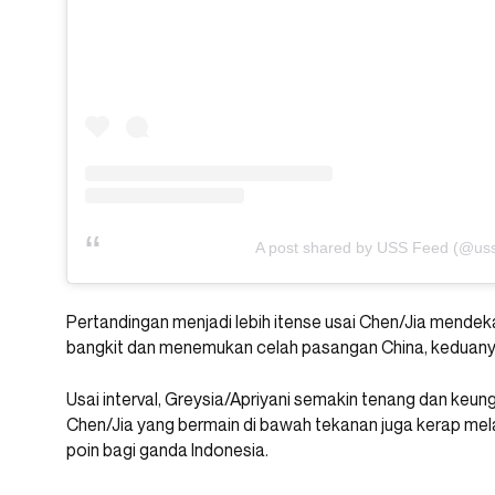
A post shared by USS Feed (@us
Pertandingan menjadi lebih itense usai Chen/Jia mendek
bangkit dan menemukan celah pasangan China, keduanya 
Usai interval, Greysia/Apriyani semakin tenang dan keun
Chen/Jia yang bermain di bawah tekanan juga kerap me
poin bagi ganda Indonesia.