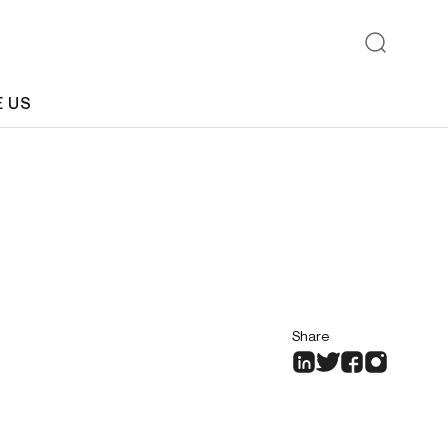
E US
Share