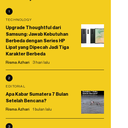
1
TECHNOLOGY
Upgrade Thoughtful dari
Samsung: Jawab Kebutuhan
Berbeda dengan Series HP
Lipat yang Dipecah Jadi Tiga
Karakter Berbeda
Risma Azhari
3 hari lalu
2
EDITORIAL
Apa Kabar Sumatera 7 Bulan
Setelah Bencana?
Risma Azhari
1 bulan lalu
3