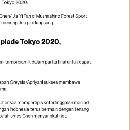
e Tokyo 2020.
hen/ Jia Yi Fan di Mushashino Forest Sport
il menang dua gim langsung.
mpiade Tokyo 2020,
ni tampi ciamik dalam partai final untuk dapat
depan Greysia/Apriyani sukses membawa
ama.
hen/Jia mempertipis ketertinggalan menjadi
angan Indonesia terus bermain dengan tenang
setelah smes Chen menyangkut net.