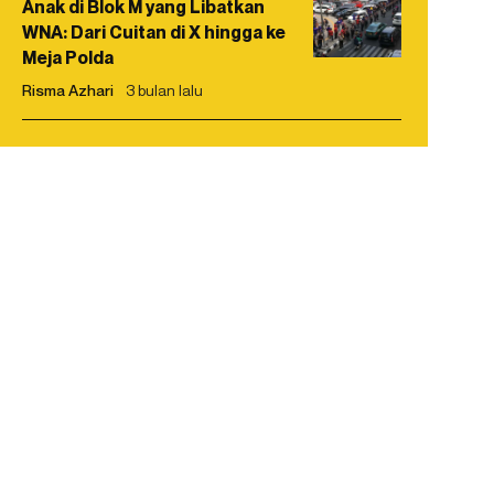
Anak di Blok M yang Libatkan
WNA: Dari Cuitan di X hingga ke
Meja Polda
Risma Azhari
3 bulan lalu