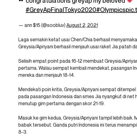
congratulations greyap my beloved
#GreyApFinalTokyo2020
#Olympics
pic
— ann $15 (@soobIuv)
August 2, 2021
Laga semakin ketat usai Chen/Chia berhasil menyamakan 
Greysia/Apriyani berhasil menjauh usai raket Jia patah 
Selisih empat point pada 16-12 membuat Greysia/Apriya
pertama. Walau sempat kembali mendekat, pasangan Ind
mereka dan menjauh 18-14.
Mendekati poin kritis, Greysia/Apriyani sempat ditempel
pada pasangan Indonesia dan smes Jia nyangkut di net h
menutup gim pertama dengan skor 21-19.
Masuk ke gim kedua, Greysia/Apriyani tampil lebih baik. 
babak tersebut. Ganda putri Indonesia ini terus menamp
8-3.