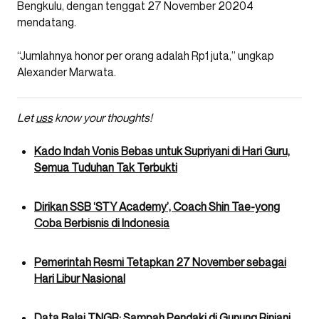
Bengkulu, dengan tenggat 27 November 20204
mendatang.
“Jumlahnya honor per orang adalah Rp1 juta,” ungkap
Alexander Marwata.
Let
uss
know your thoughts!
Kado Indah Vonis Bebas untuk Supriyani di Hari Guru,
Semua Tuduhan Tak Terbukti
Dirikan SSB ‘STY Academy’, Coach Shin Tae-yong
Coba Berbisnis di Indonesia
Pemerintah Resmi Tetapkan 27 November sebagai
Hari Libur Nasional
Data Balai TNGR: Sampah Pendaki di Gunung Rinjani