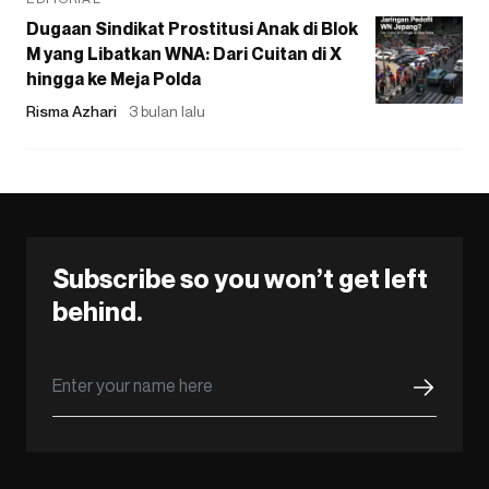
Dugaan Sindikat Prostitusi Anak di Blok
M yang Libatkan WNA: Dari Cuitan di X
hingga ke Meja Polda
Risma Azhari
3 bulan lalu
Subscribe so you won’t get left
behind.