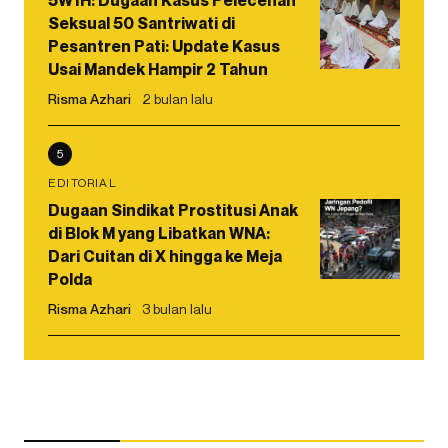
5W1H: Dugaan Kasus Pelecehan
Seksual 50 Santriwati di
Pesantren Pati: Update Kasus
Usai Mandek Hampir 2 Tahun
Risma Azhari
2 bulan lalu
5
EDITORIAL
Dugaan Sindikat Prostitusi Anak
di Blok M yang Libatkan WNA:
Dari Cuitan di X hingga ke Meja
Polda
Risma Azhari
3 bulan lalu