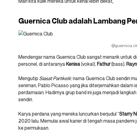
Mari kita kulik mereka untuk kenal lebih dekat
.
Guernica Club adalah Lambang P
@guernica.cl
Mendengar nama Guernica Club sangat menarik untuk dic
personel, di antaranya
Kenisa
(vokal),
Fathur
(bass),
Rayn
Mengutip
Siasat Partikelir
, nama Guernica Club sendiri m
seniman, Pablo Picasso yang jika diterjemahkan dalam i
perdamaian. Hadirnya grup band ini juga menjadi langkah
sendiri.
Karya perdana yang mereka luncurkan berjudul “
Starry N
2020 lalu. Memulai awal karier di tengah masa pandemi 
ke permukaan.