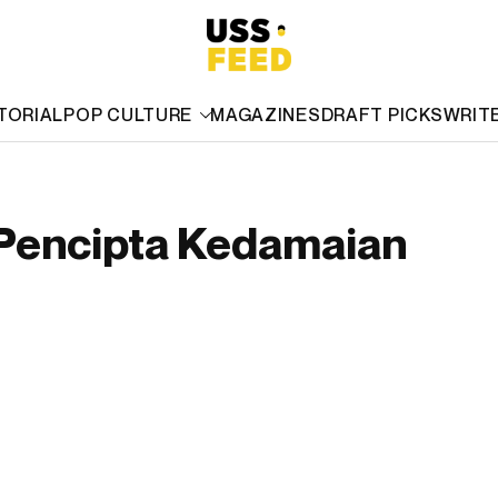
TORIAL
POP CULTURE
MAGAZINES
DRAFT PICKS
WRIT
 Pencipta Kedamaian