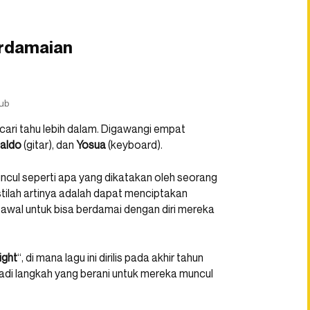
erdamaian
ub
ari tahu lebih dalam. Digawangi empat
aldo
(gitar), dan
Yosua
(keyboard).
uncul seperti apa yang dikatakan oleh seorang
stilah artinya adalah dapat menciptakan
 awal untuk bisa berdamai dengan diri mereka
ight
“, di mana lagu ini dirilis pada akhir tahun
jadi langkah yang berani untuk mereka muncul