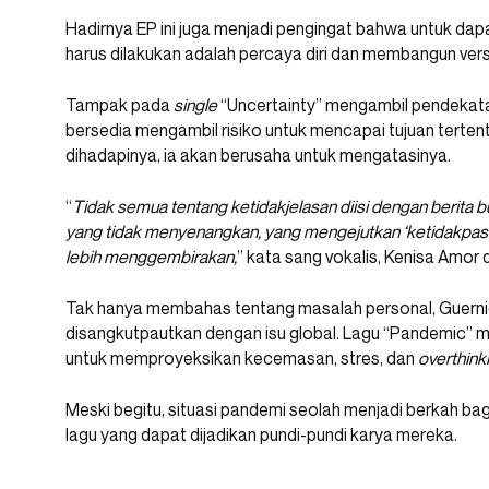
Hadirnya EP ini juga menjadi pengingat bahwa untuk dapat
harus dilakukan adalah percaya diri dan membangun versi ya
Tampak pada
single
“Uncertainty” mengambil pendekata
bersedia mengambil risiko untuk mencapai tujuan tertent
dihadapinya, ia akan berusaha untuk mengatasinya.
“
Tidak semua tentang ketidakjelasan diisi dengan berit
yang tidak menyenangkan, yang mengejutkan ‘ketidakpasti
lebih menggembirakan,
” kata sang vokalis, Kenisa Amor d
Tak hanya membahas tentang masalah personal, Guerni
disangkutpautkan dengan isu global. Lagu “Pandemic” m
untuk memproyeksikan kecemasan, stres, dan
overthink
Meski begitu, situasi pandemi seolah menjadi berkah b
lagu yang dapat dijadikan pundi-pundi karya mereka.
_