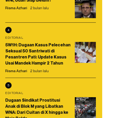
WNI, Udah Siap Belum?
Risma Azhari
2 bulan lalu
4
EDITORIAL
5W1H: Dugaan Kasus Pelecehan
Seksual 50 Santriwati di
Pesantren Pati: Update Kasus
Usai Mandek Hampir 2 Tahun
Risma Azhari
2 bulan lalu
5
EDITORIAL
Dugaan Sindikat Prostitusi
Anak di Blok M yang Libatkan
WNA: Dari Cuitan di X hingga ke