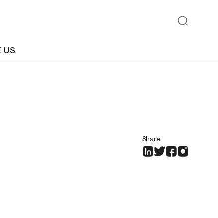
E US
Share