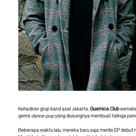
Kehadiran grup band asal Jakarta,
Guernica Club
semakin
genre
dance-pop
yang diusungnya membuat telinga pen
Beberapa waktu lalu, mereka baru saja merilis EP debut 