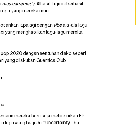
u
musical remedy
. Alhasil, lagu ini berhasil
i apa yang mereka mau.
mbosankan, apalagi dengan
vibe
ala-ala lagu
nci yang menghasilkan lagu-lagu mereka
u pop 2020 dengan sentuhan disko seperti
ri yang dilakukan Guernica Club.
”
ub
 kemarin mereka baru saja meluncurkan EP
ua lagu yang berjudul “
Uncertainty
” dan