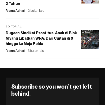
2 Tahun
Risma Azhari
2 bulan lalu
EDITORIAL
Dugaan Sindikat Prostitusi Anak di Blok
M yang Libatkan WNA: Dari Cuitan di X
hingga ke Meja Polda
Risma Azhari
3 bulan lalu
Subscribe so you won’t get left
behind.