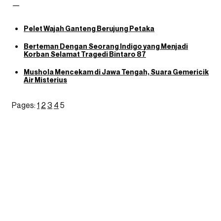
—
Pelet Wajah Ganteng Berujung Petaka
Berteman Dengan Seorang Indigo yang Menjadi
Korban Selamat Tragedi Bintaro 87
Mushola Mencekam di Jawa Tengah, Suara Gemericik
Air Misterius
Pages:
1
2
3
4
5