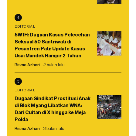
4
EDITORIAL
5W1H: Dugaan Kasus Pelecehan
Seksual 50 Santriwati di
Pesantren Pati: Update Kasus
Usai Mandek Hampir 2 Tahun
Risma Azhari
2 bulan lalu
5
EDITORIAL
Dugaan Sindikat Prostitusi Anak
di Blok M yang Libatkan WNA:
Dari Cuitan di X hingga ke Meja
Polda
Risma Azhari
3 bulan lalu