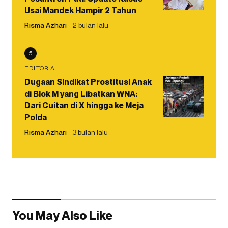
Usai Mandek Hampir 2 Tahun
Risma Azhari
2 bulan lalu
5
EDITORIAL
Dugaan Sindikat Prostitusi Anak
di Blok M yang Libatkan WNA:
Dari Cuitan di X hingga ke Meja
Polda
Risma Azhari
3 bulan lalu
You May Also Like