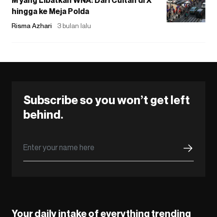
hingga ke Meja Polda
Risma Azhari
3 bulan lalu
Subscribe so you won’t get left
behind.
Your daily intake of everything trending