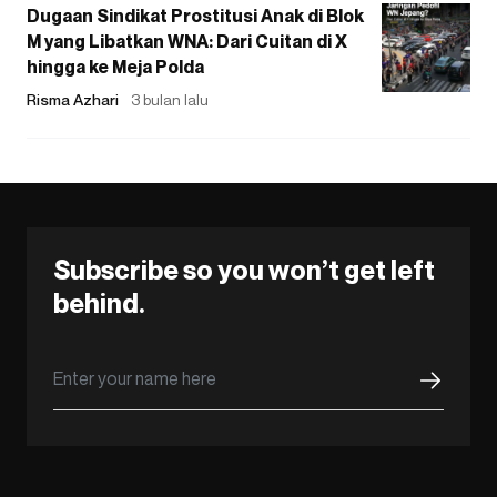
Dugaan Sindikat Prostitusi Anak di Blok
M yang Libatkan WNA: Dari Cuitan di X
hingga ke Meja Polda
Risma Azhari
3 bulan lalu
Subscribe so you won’t get left
behind.