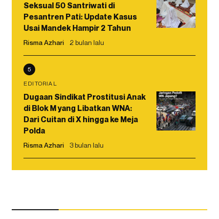
Seksual 50 Santriwati di
Pesantren Pati: Update Kasus
Usai Mandek Hampir 2 Tahun
Risma Azhari
2 bulan lalu
5
EDITORIAL
Dugaan Sindikat Prostitusi Anak
di Blok M yang Libatkan WNA:
Dari Cuitan di X hingga ke Meja
Polda
Risma Azhari
3 bulan lalu