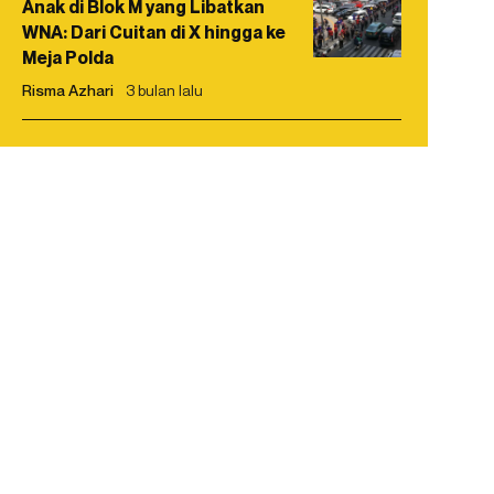
Anak di Blok M yang Libatkan
WNA: Dari Cuitan di X hingga ke
Meja Polda
Risma Azhari
3 bulan lalu