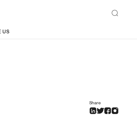
E US
Share