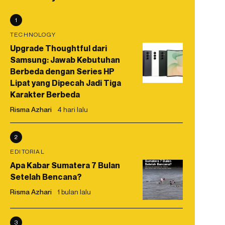
1
TECHNOLOGY
Upgrade Thoughtful dari
Samsung: Jawab Kebutuhan
Berbeda dengan Series HP
Lipat yang Dipecah Jadi Tiga
Karakter Berbeda
Risma Azhari
4 hari lalu
2
EDITORIAL
Apa Kabar Sumatera 7 Bulan
Setelah Bencana?
Risma Azhari
1 bulan lalu
3