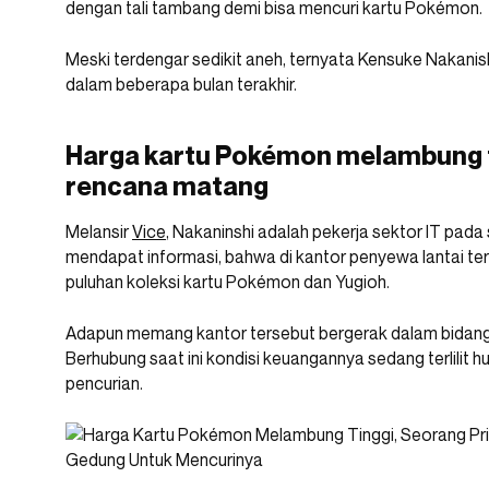
dengan tali tambang demi bisa mencuri kartu Pokémon.
Meski terdengar sedikit aneh, ternyata Kensuke Nakani
dalam beberapa bulan terakhir.
Harga kartu Pokémon melambung ti
rencana matang
Melansir
Vice
, Nakaninshi adalah pekerja sektor IT pad
mendapat informasi, bahwa di kantor penyewa lantai te
puluhan koleksi kartu Pokémon dan Yugioh.
Adapun memang kantor tersebut bergerak dalam bidang ju
Berhubung saat ini kondisi keuangannya sedang terlilit 
pencurian.